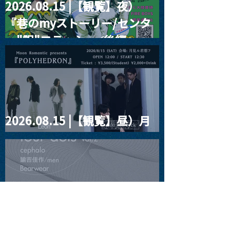
2026.08.15 |【観覧】夜）
『巷のmyストーリー/センタ
ー"訳"フラッシュ⚡️後編』
2026.08.15 |【観覧】昼）月
見ルpre.『POLYHEDRON』
2026.08.16 |【観覧】夜）