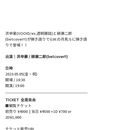
洪申豪(VOOID/ex.透明雑誌)と柳瀬二郎
(betcover!!)が弾き語りでG.W.の月見ルに弾き語
りで登場！！
出演｜洪申豪 / 柳瀬二郎(betcover!!)
日時
2023.05.05(金・祝)
開場 / 18:30
開演/ 19:00 
TICKET  全席自由
■観覧チケット
前売り ¥4000  | 当日 ¥4500 +1D ¥700 or 
2D¥1,000
チケット販売URL