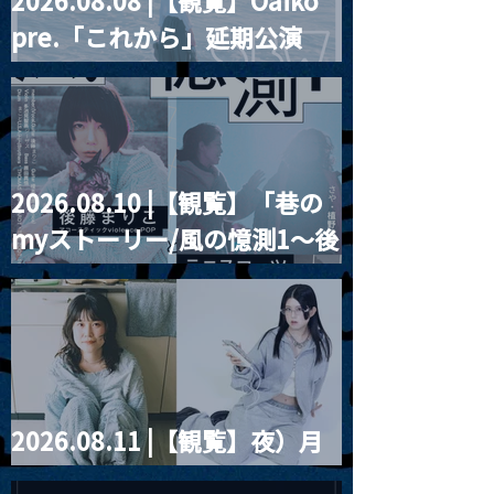
2026.08.08 |【観覧】Oaiko
pre.「これから」延期公演
Blurred City Lights × 17歳
とベルリンの壁
2026.08.10 |【観覧】「巷の
myストーリー/風の憶測1～後
藤まりこアコースティック
violence POPとテニスコー
ツ」
2026.08.11 |【観覧】夜）月
見ル君想フpre. Sugar Shock