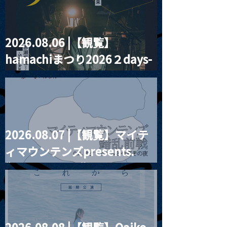
2026.08.06 |【観覧】
MoonRomantic
2021.03.20夜
hamachiまつり2026２days-
Channel1周年記念Live
『Payrin’s 桜
誕祭「卍解・千
月見ル君想フ編②
餅」』
2026.08.07 |【観覧】マイテ
ィマウンテンズpresents.
“HALL-IN-ONE”