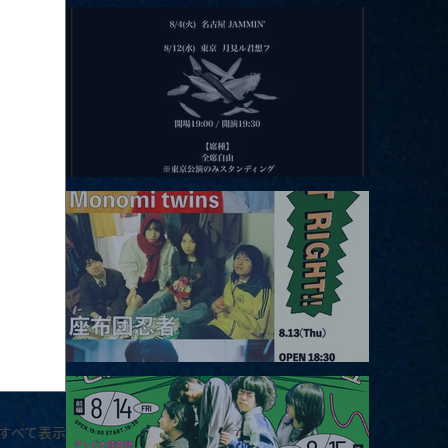
2026.08.11 |【観覧】夜）月見ル君想フpre. Sugar Shock
2026.08.12 |【観覧】田澤孝介 ソロワンマン 「Ballad Box 2026」
2026.08.13 |【観覧】JUST RIGHT!! vol.26
すべて表示