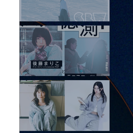
2026.08.08 |【観覧】Oaiko pre.「これから」延期公演 Blurred
City Lights × 17歳とベルリンの壁
2026.08.10 |【観覧】「巷のmyストーリー/風の憶測1～後藤まりこ
アコースティックviolence POPとテニスコーツ」