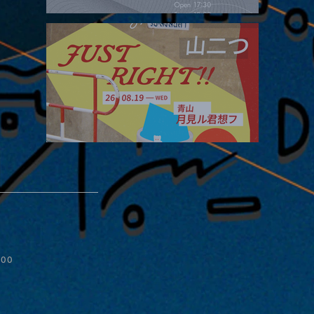
2026.08.16 |【観覧】夜）four dots vol.2
ive
2026.08.19 |【観覧】JUST RIGHT!! vol.27
:00