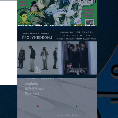
2026.08.15 |【観覧】夜）『巷のmyストーリー/センター"訳"フラ
ッシュ⚡️後編』
2026.08.15 |【観覧】昼）月見ルpre.『POLYHEDRON』