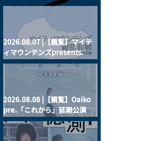
2026.08.07 |【観覧】マイテ
2023.02.02 |【観覧】
2024.02.03 
ィマウンテンズpresents.
【2024.0202
Suming スミン
DIALUCK(Acoustic)】
《Sanga’ayen k
“HALL-IN-ONE”
道中ご無事で》L
2026.08.08 |【観覧】Oaiko
pre.「これから」延期公演
Blurred City Lights × 17歳
とベルリンの壁