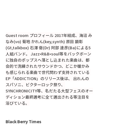
Guest room プロフィール 2017年結成、海沼 み
なみ(vo) 菊地 かれん(key,synth) 原田 顕彰
(Gt,talkbox) 石澤 衛(Dr) 阿部 達彦(Ba)による5
人組バンド。 Jazz•R&B•soul等をバックボーン
に独自のポップスへ落とし込まれた楽曲は、都
会的で洗練されたサウンドかつ、どこか暖かみ
も感じられる楽曲で世代問わず支持されている 
EP「ADDICTION」のリリース後は、 出れんの 
スパソニ、ビクターロック祭り、
SYNCHRONICITY等、名だたる大型フェスのオー
ディション最終選考に全て選出される等注目を
浴びている。
Black Berry Times