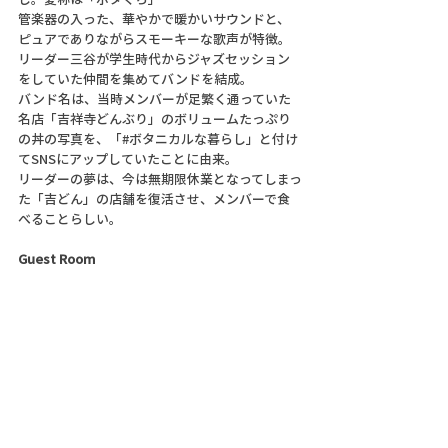
管楽器の入った、華やかで暖かいサウンドと、
ピュアでありながらスモーキーな歌声が特徴。
リーダー三谷が学生時代からジャズセッション
をしていた仲間を集めてバンドを結成。
バンド名は、当時メンバーが足繁く通っていた
名店「吉祥寺どんぶり」のボリュームたっぷり
の丼の写真を、「#ボタニカルな暮らし」と付け
てSNSにアップしていたことに由来。
リーダーの夢は、今は無期限休業となってしまっ
た「吉どん」の店舗を復活させ、メンバーで食
べることらしい。
Guest Room