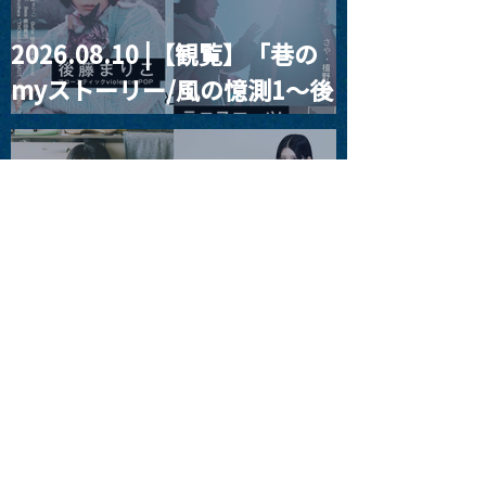
2026.08.10 |【観覧】「巷の
myストーリー/風の憶測1～後
藤まりこアコースティック
violence POPとテニスコー
ツ」
2026.08.11 |【観覧】夜）月
見ル君想フpre. Sugar Shock
2026.08.12 |【観覧】田澤孝