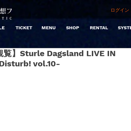
ログイン 
LE
TICKET
MENU
SHOP
RENTAL
SYST
観覧】Sturle Dagsland LIVE IN
isturb! vol.10-