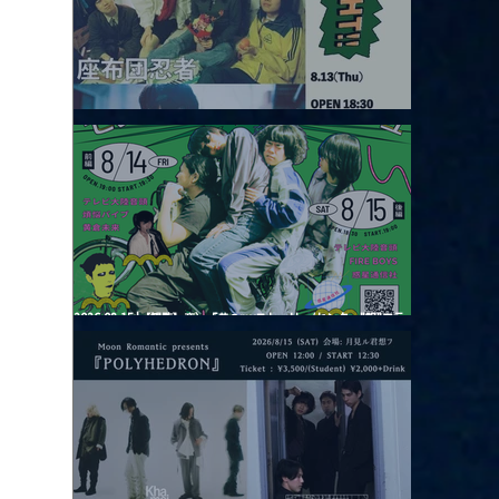
2026.08.13 |【観覧】JUST RIGHT!! vol.26
2026.08.15 |【観覧】夜）『巷のmyストーリー/センター"訳"フラ
ッシュ⚡️後編』