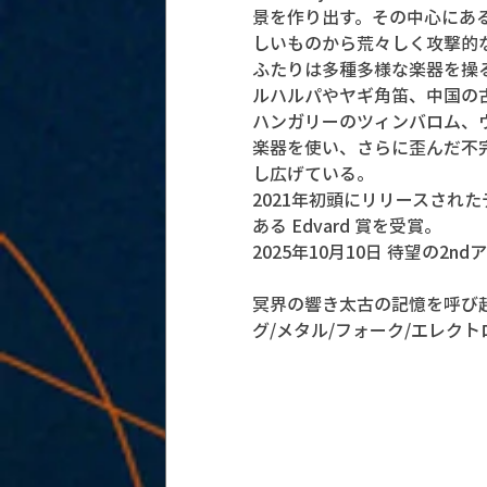
景を作り出す。その中心にあるの
しいものから荒々しく攻撃的
ふたりは多種多様な楽器を操
ルハルパやヤギ角笛、中国の
ハンガリーのツィンバロム、
楽器を使い、さらに歪んだ不
し広げている。
2021年初頭にリリースされ
ある Edvard 賞を受賞。
2025年10月10日 待望の2ndア
冥界の響き太古の記憶を呼び
グ/メタル/フォーク/エレク