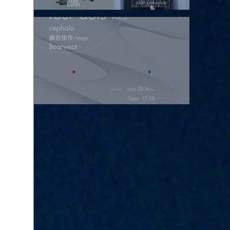
2026.08.15 |【観覧】昼）月見ルpre.『POLYHEDRON』
2026.08.16 |【観覧】夜）four dots vol.2