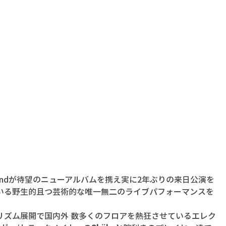
agslandが待望のニューアルバムを携え実に2年ぶりの来日公演を
いる野生的且つ芸術的な唯一無二のライブパフォーマンスを
リズム展開で国内外 数多くのフロアを熱狂させているエレク