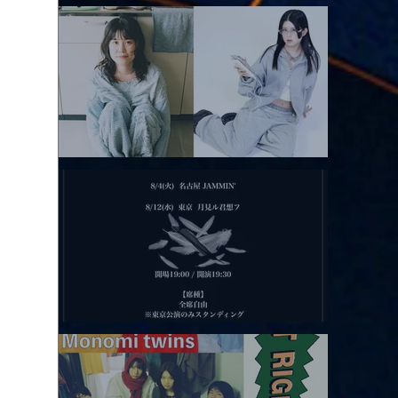
アコースティックviolence POPとテニスコーツ」
2026.08.11 |【観覧】夜）月見ル君想フpre. Sugar Shock
2026.08.12 |【観覧】田澤孝介 ソロワンマン 「Ballad Box 2026」