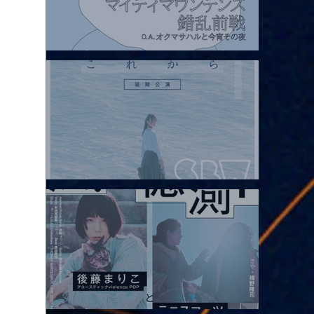
2026.08.07 |【観覧】マイティマウンテンズpresents. “HALL-IN-
ONE”
2026.08.08 |【観覧】Oaiko pre.「これから」延期公演 Blurred
City Lights × 17歳とベルリンの壁
2026.08.10 |【観覧】「巷のmyストーリー/風の憶測1～後藤まりこ