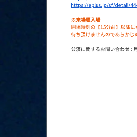
https://eplus.jp/sf/detail/
※来場順入場
開場時刻の【15分前】以降
待ち頂けませんのであらかじ
公演に関するお問い合わせ : 月見ル