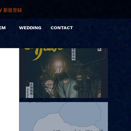
/ 新規登録
EM
WEDDING
CONTACT
2026.08.06 |【観覧】hamachiまつり2026２days-月見ル君想フ編
②