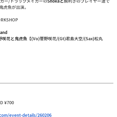
ンガー/トラックメイカーの
Shökaと
腕利きのプレイヤー達で
と鬼虎魚が出演。
RKSHOP
land
  菅野咲花と鬼虎魚
【(Vo)菅野咲花/(Gt)君島大空/(Sax)松丸
D ¥700
com/event-details/260206