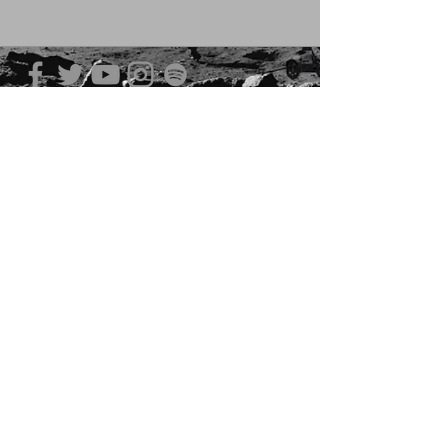
青山 月見ル君想フ | MoonRomantic
EMAIL |
info@moonromantic.com
TEL |
03-5474-8115
※平日15:00-22:00 / 土日祝10:00-
22:00
www.moonromantic.com
​東京都港区南青山4-9-1 B1F
特定商取引法に基づく表記
|
サイトご利用規約
|
決済ご利用規約