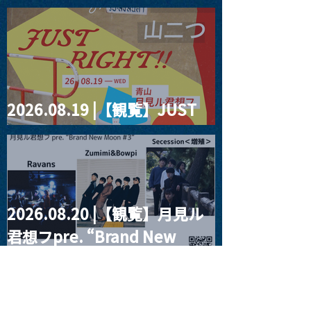
four dots vol.2
2026.08.19 |【観覧】JUST
RIGHT!! vol.27
2026.08.20 |【観覧】月見ル
君想フpre. “Brand New
Moon #3”