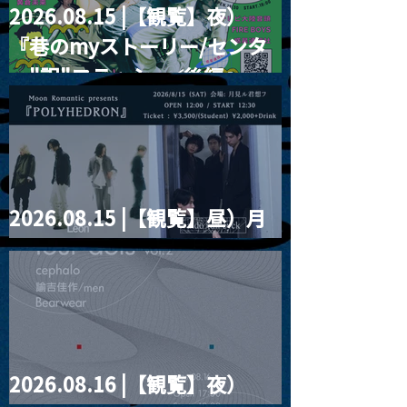
2026.08.15 |【観覧】夜）
『巷のmyストーリー/センタ
ー"訳"フラッシュ⚡️後編』
2026.08.15 |【観覧】昼）月
見ルpre.『POLYHEDRON』
2026.08.16 |【観覧】夜）