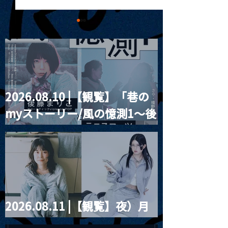
2026.08.10 |【観覧】「巷の
2024.08.02 |【観覧】
2024.08.03 
myストーリー/風の憶測1～後
xiexie wellwell Tour
Unimoon.36
2024
藤まりこアコースティック
violence POPとテニスコー
ツ」
2026.08.11 |【観覧】夜）月
見ル君想フpre. Sugar Shock