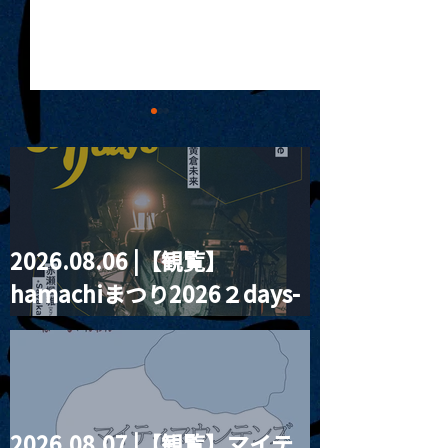
2026.08.06 |【観覧】
2026.08.01 |【観覧】
2026.08.02 
hamachiまつり2026２days-
昼）福永しおり生誕祭
昼）月見ル君想フp
2026 ★夏ギャル★
『0x8007000
月見ル君想フ編②
2026.08.07 |【観覧】マイテ