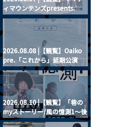
ィマウンテンズpresents.
“HALL-IN-ONE”
2026.08.08 |【観覧】Oaiko
pre.「これから」延期公演
Blurred City Lights × 17歳
とベルリンの壁
2026.08.10 |【観覧】「巷の
myストーリー/風の憶測1～後
藤まりこアコースティック