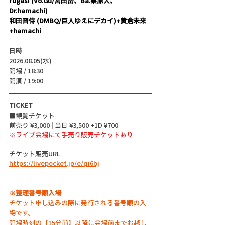
fugasi (
Vo.Gu/宮田岳、Ba.栗原大、
Dr.hamachi
)
和田晋侍 (DMBQ/巨人ゆえにデカイ)+黄倉未来
+hamachi
日時
2026.08.05(水)
開場 / 18:30
開演 / 19:00 
TICKET
■観覧チケット
前売り ¥3,000 | 当日 ¥3,500 +1D ¥700
※ライブ会場にて手売り販売チケットあり
チケット販売URL
https://livepocket.jp/e/qi6bj
※整理番号順入場
チケット申し込みの際に発行される番号順の入
場です。
開場時刻の【15分前】以降に会場前までお越し