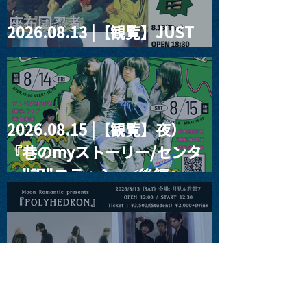
2026.08.13 |【観覧】JUST
RIGHT!! vol.26
2026.08.15 |【観覧】夜）
『巷のmyストーリー/センタ
ー"訳"フラッシュ⚡️後編』
2026.08.15 |【観覧】昼）月
見ルpre.『POLYHEDRON』