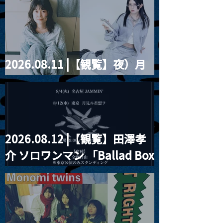
violence POPとテニスコー
ツ」
2026.08.11 |【観覧】夜）月
見ル君想フpre. Sugar Shock
2026.08.12 |【観覧】田澤孝
介 ソロワンマン 「Ballad Box
2026」