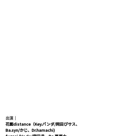
出演｜
花園distance（Key.パンダ/岡田ぴサス、
Ba.syn/かじ、Dr.hamachi)