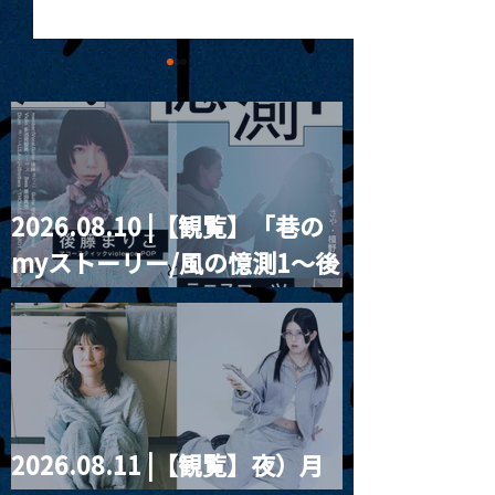
2026.08.10 |【観覧】「巷の
MoonRomantic
2021.03.20夜
myストーリー/風の憶測1～後
Channel1周年記念Live
『Payrin’s 桜
誕祭「卍解・千
藤まりこアコースティック
餅」』
violence POPとテニスコー
ツ」
2026.08.11 |【観覧】夜）月