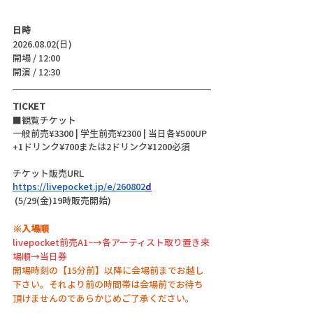
日時
2026.08.02(日)
開場 / 12:00
開演 / 12:30 
TICKET
■観覧チケット
一般前売¥3300 | 学生前売¥2300 | 当日各¥500UP 
+1ドリンク¥700または2ドリンク¥1200必須
チケット販売URL
https://livepocket.jp/e/260802
d
 (5/29(金)19時販売開始)
※入場順
livepocket前売A1~→各アーティスト取り置き来
場順→当日券
開場時刻の【15分前】以降に会場前までお越し
下さい。それより前の時間帯は会場前でお待ち
頂けませんのであらかじめご了承ください。