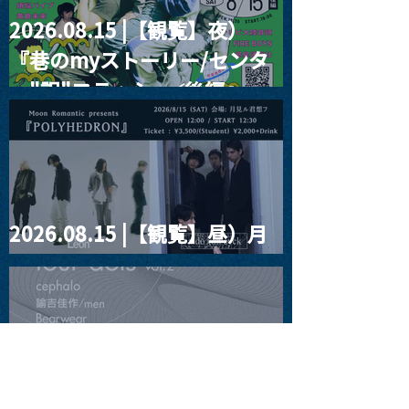
2026.08.15 |【観覧】夜）
『巷のmyストーリー/センタ
ー"訳"フラッシュ⚡️後編』
2026.08.15 |【観覧】昼）月
見ルpre.『POLYHEDRON』
2026.08.16 |【観覧】夜）