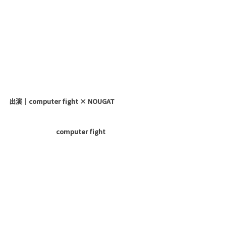
出演｜computer fight × NOUGAT
computer fight