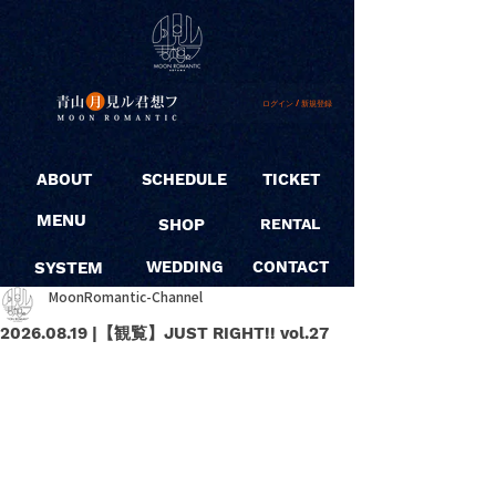
ログイン / 新規登録
ABOUT
SCHEDULE
TICKET
MENU
SHOP
RENTAL
SYSTEM
WEDDING
CONTACT
MoonRomantic-Channel
2026.08.19 |【観覧】JUST RIGHT!! vol.27