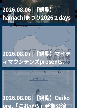
2026.08.06 |【観覧】
MoonRomantic
2021.03.20夜
hamachiまつり2026２days-
Channel1周年記念Live
『Payrin’s 桜
誕祭「卍解・千
月見ル君想フ編②
餅」』
2026.08.07 |【観覧】マイテ
ィマウンテンズpresents.
“HALL-IN-ONE”
2026.08.08 |【観覧】Oaiko
pre.「これから」延期公演