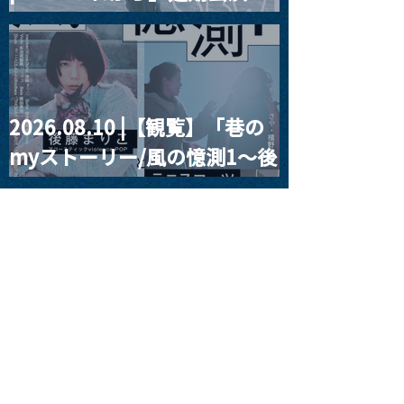
Blurred City Lights × 17歳
とベルリンの壁
2026.08.10 |【観覧】「巷の
myストーリー/風の憶測1～後
藤まりこアコースティック
violence POPとテニスコー
ツ」
2026.08.11 |【観覧】夜）月
見ル君想フpre. Sugar Shock