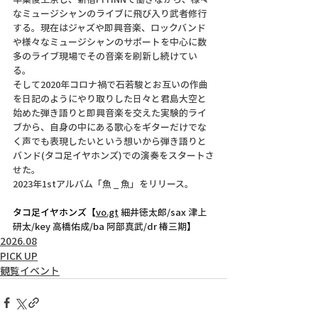
なミュージシャンのライブに飛び入り武者修行
する。現在はジャズや即興音楽、ロックバンド
や様々なミュージシャンのサポートを中心に数
多のライブ現場でその音楽を刷新し続けてい
る。
そして2020年コロナ禍で石若駿とお互いの作曲
を日記のようにやり取りした日々と君島大空と
始めた弾き語りと即興音楽を交えた実験的ライ
ブから、自身の中にある歌心をギターだけでな
く声でも表現したいという想いから弾き語りと
バンド(タコ足イヤホンズ)での演奏をスタートさ
せた。
2023年1stアルバム「魚 _ 魚」をリリース。
タコ足イヤホンズ【
vo.gt
 細井徳太郎/sax 津上
研太/key 高橋佑成/ba 阿部真武/dr 椿三期
】
2026.08
PICK UP
観覧イベント