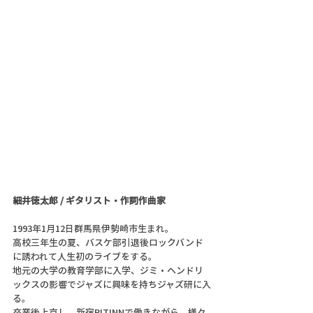
細井徳太郎 / ギタリスト・作詞作曲家
1993年1月12日群馬県伊勢崎市生まれ。
高校三年生の夏、バスケ部引退後ロックバンド
に誘われて人生初のライブをする。
地元の大学の教育学部に入学、ジミ・ヘンドリ
ックスの影響でジャズに興味を持ちジャズ研に入
る。
卒業後上京し、新宿PITINNで働きながら、様々