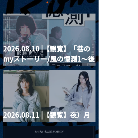
2026.08.10 |【観覧】「巷の
MoonRomantic
2021.03.09 
myストーリー/風の憶測1～後
Channel1周年記念Live
信】himarz (
藤まりこアコースティック
violence POPとテニスコー
ツ」
2026.08.11 |【観覧】夜）月
見ル君想フpre. Sugar Shock