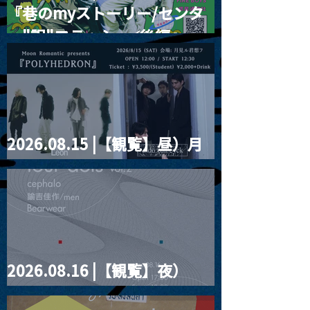
『巷のmyストーリー/センタ
ー"訳"フラッシュ⚡️後編』
2026.08.15 |【観覧】昼）月
見ルpre.『POLYHEDRON』
2026.08.16 |【観覧】夜）
four dots vol.2