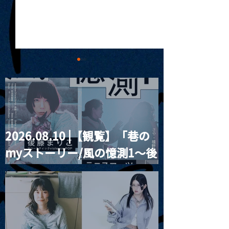
2026.08.10 |【観覧】「巷の
MoonRomantic
2021.03.09 
myストーリー/風の憶測1～後
Channel1周年記念Live
信】himarz (
藤まりこアコースティック
violence POPとテニスコー
ツ」