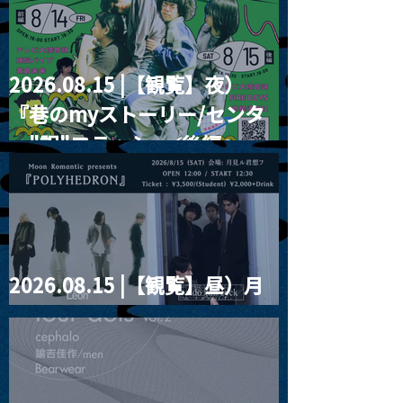
2026.08.15 |【観覧】夜）
『巷のmyストーリー/センタ
ー"訳"フラッシュ⚡️後編』
2026.08.15 |【観覧】昼）月
見ルpre.『POLYHEDRON』