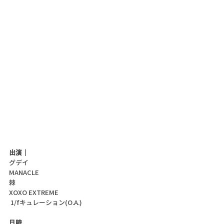
出演｜
グデイ
MANACLE
棘
XOXO EXTREME
 1/fキュレーション(O.A.)
日時