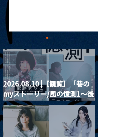
2026.08.10 |【観覧】「巷の
MoonRomantic
2021.03.20夜
myストーリー/風の憶測1～後
Channel1周年記念Live
『Payrin’s 桜
誕祭「卍解・千
藤まりこアコースティック
餅」』
violence POPとテニスコー
ツ」