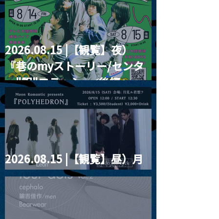
2026.08.15 |【観覧】夜）
『巷のmyストーリー/センタ
ー"訳"フラッシュ⚡️後編』
2026.08.15 |【観覧】昼）月
見ルpre.『POLYHEDRON』