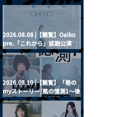
2026.08.08 |【観覧】Oaiko
2023.10.01 |【観覧】月見
pre.「これから」延期公演
ル19th ANNIVERSARY
2023.10.02 
SPECIAL 『Reggae
Blurred City Lights × 17歳
CHAQLA.2nd
TONIGHT!!!』
とベルリンの壁
六感美術館」
2026.08.10 |【観覧】「巷の
myストーリー/風の憶測1～後
藤まりこアコースティック
violence POPとテニスコー
ツ」