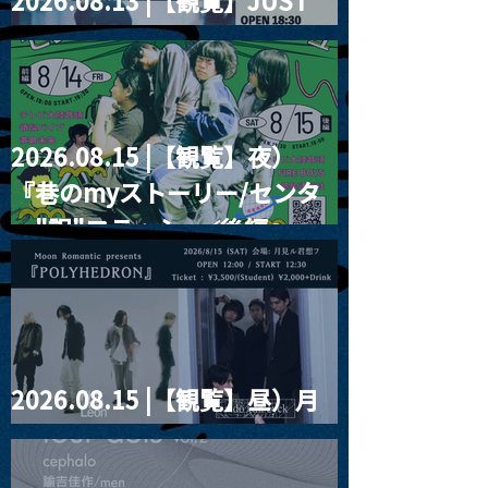
2026.08.13 |【観覧】JUST
RIGHT!! vol.26
2026.08.15 |【観覧】夜）
『巷のmyストーリー/センタ
ー"訳"フラッシュ⚡️後編』
2026.08.15 |【観覧】昼）月
見ルpre.『POLYHEDRON』