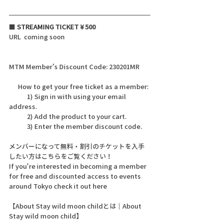
■
 STREAMING TICKET ¥ 500
URL  coming soon
MTM Member’s Discount Code: 230201MR
      How to get your free ticket as a member:
            1) Sign in with using your email 
address.
            2) Add the product to your cart.  
            3) Enter the member discount code.
メンバーになって無料・割引のチケットを入手
したい方はこちらをご覧ください！
If you're interested in becoming a member 
for free and discounted access to events 
around Tokyo check it out here 
【About Stay wild moon childとは｜About 
Stay wild moon child】 