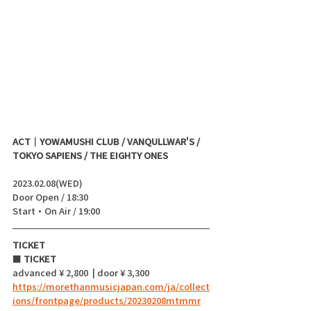
ACT｜YOWAMUSHI CLUB / VANQULLWAR'S / 
TOKYO SAPIENS / THE EIGHTY ONES
2023.02.08(WED)
Door Open / 18:30
Start・On Air / 19:00 
TICKET
■ 
TICKET
advanced ¥ 2,800  | door ¥ 3,300 
https://morethanmusicjapan.com/ja/collect
ions/frontpage/products/20230208mtmmr