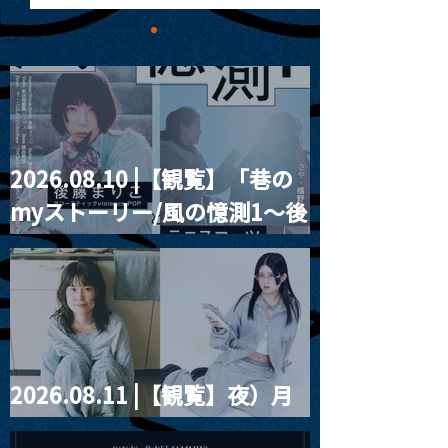
2026.08.10 |【観覧】「巷の
MoonRomantic
2021.03.09 
myストーリー/風の憶測1～後
Channel1周年記念Live
信】himarz (
藤まりこアコースティック
violence POPとテニスコー
ツ」
2026.08.11 |【観覧】夜）月
見ル君想フpre. Sugar Shock