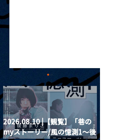
2026.08.10 |【観覧】「巷の
MoonRomantic
2021.03.20夜
myストーリー/風の憶測1～後
Channel1周年記念Live
『Payrin’s 桜
誕祭「卍解・千