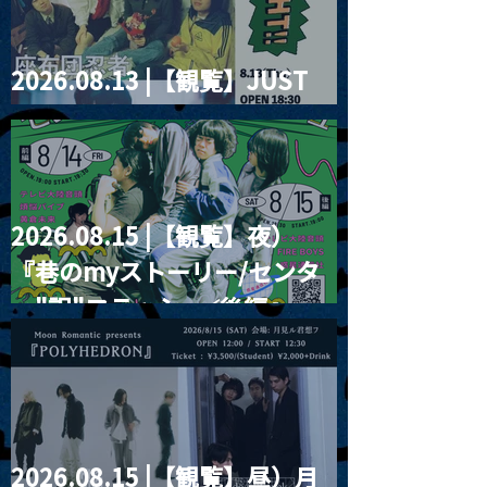
2026.08.13 |【観覧】JUST
RIGHT!! vol.26
2026.08.15 |【観覧】夜）
『巷のmyストーリー/センタ
ー"訳"フラッシュ⚡️後編』
2026.08.15 |【観覧】昼）月