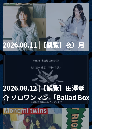
藤まりこアコースティック
餅」』
violence POPとテニスコー
ツ」
2026.08.11 |【観覧】夜）月
見ル君想フpre. Sugar Shock
2026.08.12 |【観覧】田澤孝
介 ソロワンマン 「Ballad Box
2026」