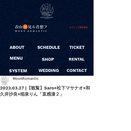
ログイン / 新規登録
ABOUT
SCHEDULE
TICKET
MENU
SHOP
RENTAL
SYSTEM
WEDDING
CONTACT
MoonRomantic
2023.03.27 |【観覧】Saro×松下マサナオ×和
久井沙良×稲泉りん「直感漬２」