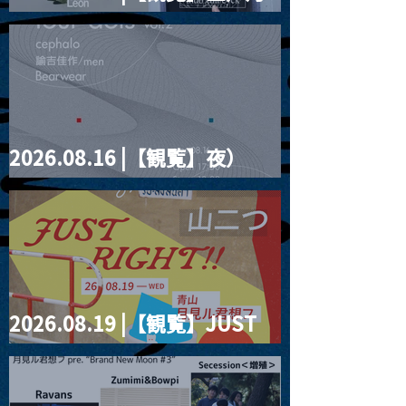
見ルpre.『POLYHEDRON』
2026.08.16 |【観覧】夜）
four dots vol.2
2026.08.19 |【観覧】JUST
RIGHT!! vol.27