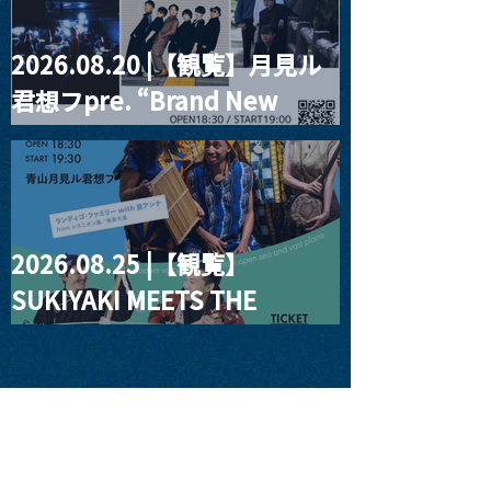
2026.08.20 |【観覧】月見ル
君想フpre. “Brand New
Moon #3”
2026.08.25 |【観覧】
SUKIYAKI MEETS THE
WORLD presentsLINDIGO
FAMILY with ANNA SATO,
ODUCHU modern voices
from open sea and vast
plains