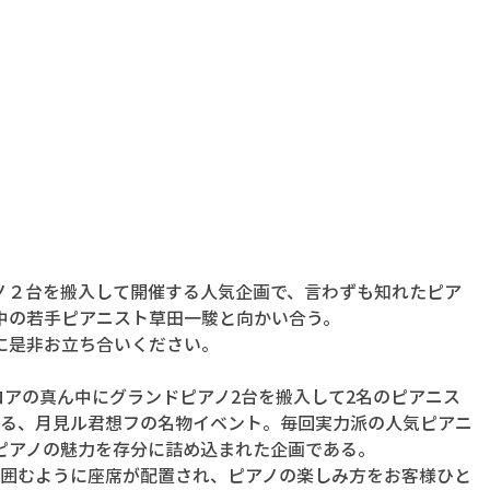
ノ２台を搬入して開催する人気企画で、言わずも知れたピア
中の若手ピアニスト草田一駿と向かい合う。
に是非お立ち合いください。
のフロアの真ん中にグランドピアノ2台を搬入して2名のピアニス
彩る、月見ル君想フの名物イベント。毎回実力派の人気ピアニ
ピアノの魅力を存分に詰め込まれた企画である。
と囲むように座席が配置され、ピアノの楽しみ方をお客様ひと