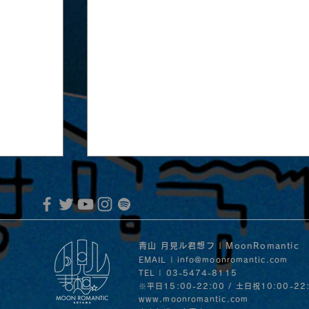
青山 月見ル君想フ | MoonRomantic
EMAIL |
info@moonromantic.com
TEL | 03-5474-8115
※平日15:00-22:00 / 土日祝10:00-22
www.moonromantic.com