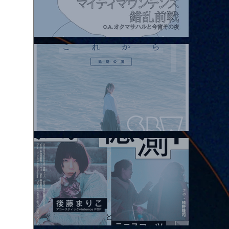
2026.08.07 |【観覧】マイティマウンテンズpresents. “HALL-IN-
ONE”
2026.08.08 |【観覧】Oaiko pre.「これから」延期公演 Blurred
City Lights × 17歳とベルリンの壁
2026.08.10 |【観覧】「巷のmyストーリー/風の憶測1～後藤まりこ