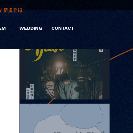
/ 新規登録
EM
WEDDING
CONTACT
2026.08.06 |【観覧】hamachiまつり2026２days-月見ル君想フ編
②