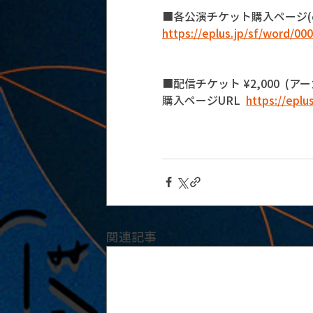
■各公演チケット購入ページ(e
https://eplus.jp/sf/word/00
■配信チケット ¥2,000  (ア
購入ページURL  
https://epl
関連記事