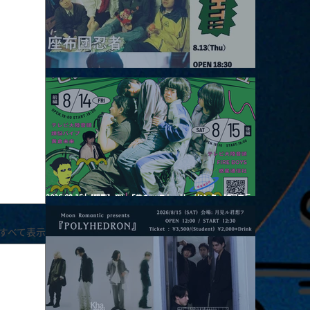
2026.08.13 |【観覧】JUST RIGHT!! vol.26
2026.08.15 |【観覧】夜）『巷のmyストーリー/センター"訳"フラ
ッシュ⚡️後編』
すべて表示