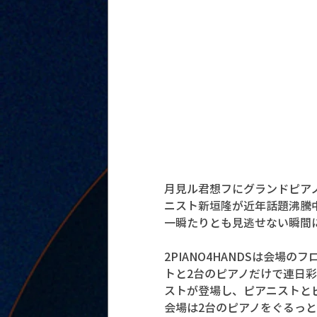
月見ル君想フにグランドピア
ニスト新垣隆が近年話題沸騰
一瞬たりとも見逃せない瞬間
2PIANO4HANDSは会場
トと2台のピアノだけで連日
ストが登場し、ピアニストと
会場は2台のピアノをぐるっ