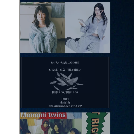
アコースティックviolence POPとテニスコーツ」
2026.08.11 |【観覧】夜）月見ル君想フpre. Sugar Shock
2026.08.12 |【観覧】田澤孝介 ソロワンマン 「Ballad Box 2026」