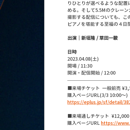
りひとりが選べるような配置
める。そして5.5Mのクレー
撮影する配信についても、こ
ピアノを堪能する至福の４日
出演｜新垣隆 / 草田一駿
日時
2023.04.08(土)
開場 / 11:30
開演・配信開始 / 12:00 
■来場チケット  一般前売 ¥3,50
購入ページURL(3/3 10:00〜)
https://eplus.jp/sf/detail/
■来場通しチケット  ¥12,000 
購入ページURL 
https://www