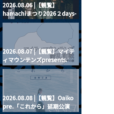
2026.08.06 |【観覧】
MoonRomantic
2021.03.09 
hamachiまつり2026２days-
Channel1周年記念Live
信】himarz (
月見ル君想フ編②
2026.08.07 |【観覧】マイテ
ィマウンテンズpresents.
“HALL-IN-ONE”
2026.08.08 |【観覧】Oaiko
pre.「これから」延期公演