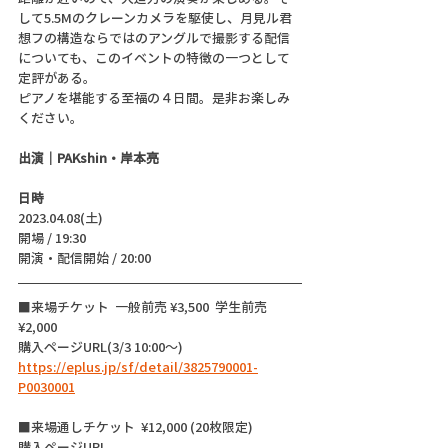
して5.5Mのクレーンカメラを駆使し、月見ル君
想フの構造ならではのアングルで撮影する配信
についても、このイベントの特徴の一つとして
定評がある。
ピアノを堪能する至福の４日間。是非お楽しみ
ください。
出演｜PAKshin・岸本亮
日時
2023.04.08(土)
開場 / 19:30
開演・配信開始 / 20:00 
■来場チケット  一般前売 ¥3,500  学生前売 
¥2,000
購入ページURL(3/3 10:00〜)
https://eplus.jp/sf/detail/3825790001-
P0030001
■来場通しチケット  ¥12,000 (20枚限定)
購入ページURL 