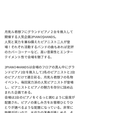
月見ル君想フにグランドピアノ２台を搬入して
開催する人気企画2PIANO$HANDS。
人気と実力を兼ね備えたピアニスト二人が登
場！それぞれ活動するバンドの曲もあれば定評
のカバーコーナーなど、高い音楽性とエンター
テイメント性で会場を魅了する。
2PIANO4HANDSは会場のフロアの真ん中にグラ
ンドピアノ2台を搬入して2名のピアニストと2台
のピアノだけで連日彩る、月見ル君想フの名物
イベント。毎回実力派の人気ピアニストが登場
し、ピアニストとピアノの魅力を存分に詰め込
まれた企画である。
会場は2台のピアノをぐるっと囲むように座席が
配置され、ピアノの楽しみ方をお客様ひとりひ
とりが選べるような配置になっている。非常に
距離が近いので、大迫力の演奏が楽しめる。そ