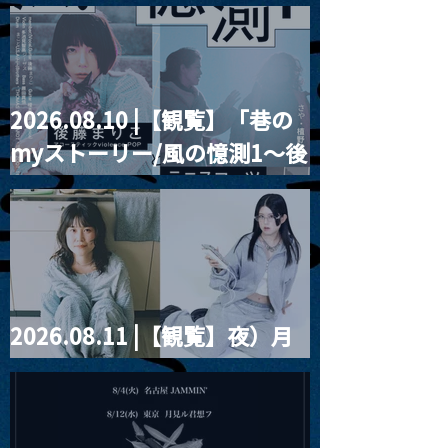
Blurred City Lights × 17歳
とベルリンの壁
2026.08.10 |【観覧】「巷の
myストーリー/風の憶測1～後
藤まりこアコースティック
violence POPとテニスコー
ツ」
2026.08.11 |【観覧】夜）月
見ル君想フpre. Sugar Shock