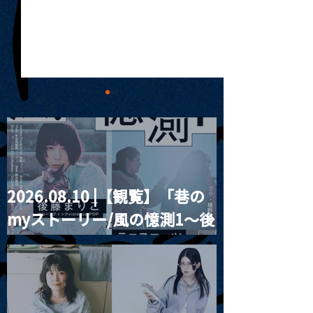
2026.08.10 |【観覧】「巷の
東郷清丸匚 初のホール単
【公演中止・払
myストーリー/風の憶測1～後
独公演「匚ル」(ほうる)を
ついて】
改修前の武蔵野公会堂で
2025/11/25「J.
藤まりこアコースティック
開催
Teo Glacier」
violence POPとテニスコー
2026/3/18「Se
ツ」
Wright」