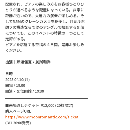
配置され、ピアノの楽しみ方をお客様ひとりひ
とりが選べるような配置になっている。非常に
距離が近いので、大迫力の演奏が楽しめる。そ
して5.5Mのクレーンカメラを駆使し、月見ル君
想フの構造ならではのアングルで撮影する配信
についても、このイベントの特徴の一つとして
定評がある。
ピアノを堪能する至福の４日間。是非お楽しみ
ください。
出演｜芹澤優真・別所和洋
日時
2023.04.10(月)
開場 / 19:00
開演・配信開始 / 19:30 
■来場通しチケット  ¥12,000 (20枚限定)
購入ページURL 
https://www.moonromantic.com/ticket
(3/1 20:00発売) 