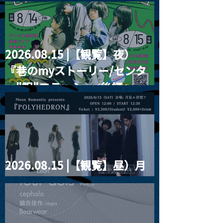
2026.08.15 |【観覧】夜）
『巷のmyストーリー/センタ
ー"訳"フラッシュ⚡️後編』
2026.08.15 |【観覧】昼）月
見ルpre.『POLYHEDRON』