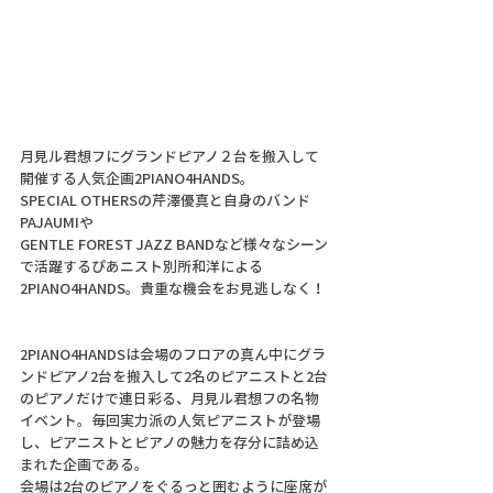
月見ル君想フにグランドピアノ２台を搬入して
開催する人気企画2PIANO4HANDS。
SPECIAL OTHERSの芹澤優真と自身のバンド
PAJAUMIや
GENTLE FOREST JAZZ BANDなど様々なシーン
で活躍するぴあニスト別所和洋による
2PIANO4HANDS。貴重な機会をお見逃しなく！
2PIANO4HANDSは会場のフロアの真ん中にグラ
ンドピアノ2台を搬入して2名のピアニストと2台
のピアノだけで連日彩る、月見ル君想フの名物
イベント。毎回実力派の人気ピアニストが登場
し、ピアニストとピアノの魅力を存分に詰め込
まれた企画である。
会場は2台のピアノをぐるっと囲むように座席が