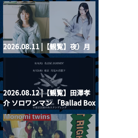
藤まりこアコースティック
violence POPとテニスコー
ツ」
2026.08.11 |【観覧】夜）月
見ル君想フpre. Sugar Shock
2026.08.12 |【観覧】田澤孝
介 ソロワンマン 「Ballad Box
2026」