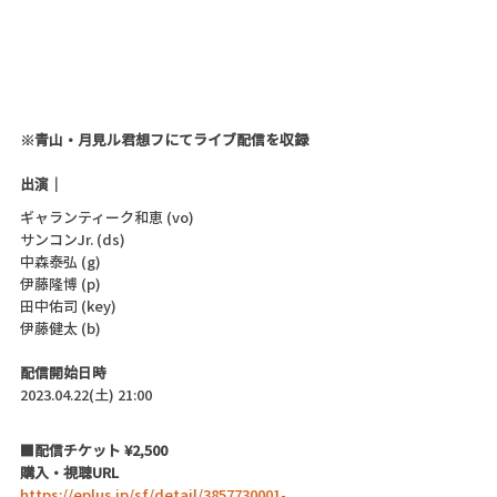
※青山・月見ル君想フにてライブ配信を収録
出演｜
ギャランティーク和恵 (vo)
サンコンJr. (ds)
中森泰弘 (g)
伊藤隆博 (p)
田中佑司 (key)
伊藤健太 (b)
配信開始日時
2023.04.22(土) 21:00 
■配信チケット ¥2,500
購入・視聴URL 
https://eplus.jp/sf/detail/3857730001-