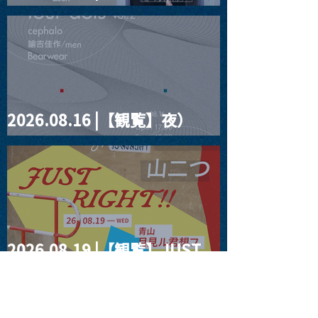
見ルpre.『POLYHEDRON』
2026.08.16 |【観覧】夜）
four dots vol.2
2026.08.19 |【観覧】JUST
RIGHT!! vol.27