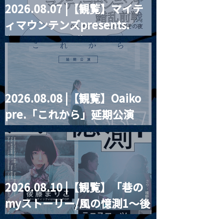
2026.08.07 |【観覧】マイテ
MoonRomantic
2021.03.09 
ィマウンテンズpresents.
Channel1周年記念Live
信】himarz (
“HALL-IN-ONE”
2026.08.08 |【観覧】Oaiko
pre.「これから」延期公演
Blurred City Lights × 17歳
とベルリンの壁
2026.08.10 |【観覧】「巷の
myストーリー/風の憶測1～後