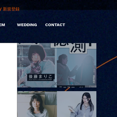
/ 新規登録
EM
WEDDING
CONTACT
2026.08.10 |【観覧】「巷のmyストーリー/風の憶測1～後藤まりこ
アコースティックviolence POPとテニスコーツ」