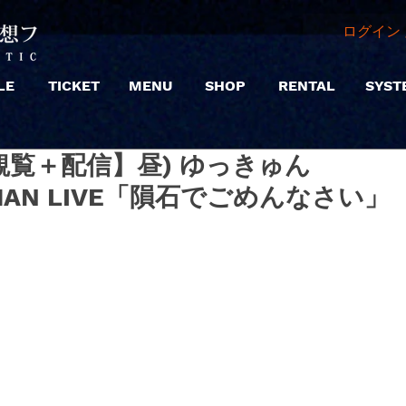
ログイン 
LE
TICKET
MENU
SHOP
RENTAL
SYST
 |【観覧＋配信】昼) ゆっきゅん
EMAN LIVE「隕石でごめんなさい」