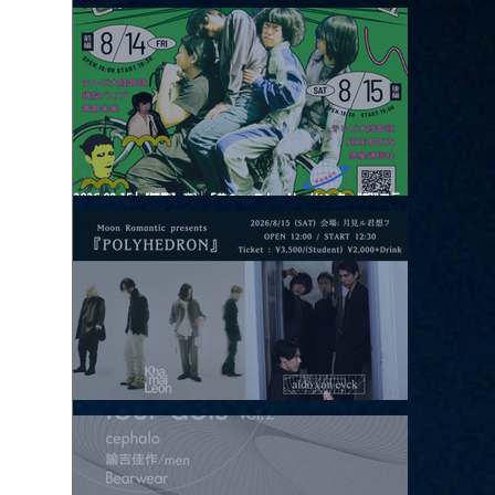
2026.08.13 |【観覧】JUST RIGHT!! vol.26
2026.08.15 |【観覧】夜）『巷のmyストーリー/センター"訳"フラ
ッシュ⚡️後編』
2026.08.15 |【観覧】昼）月見ルpre.『POLYHEDRON』