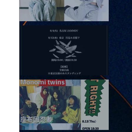
2026.08.11 |【観覧】夜）月見ル君想フpre. Sugar Shock
2026.08.12 |【観覧】田澤孝介 ソロワンマン 「Ballad Box 2026」