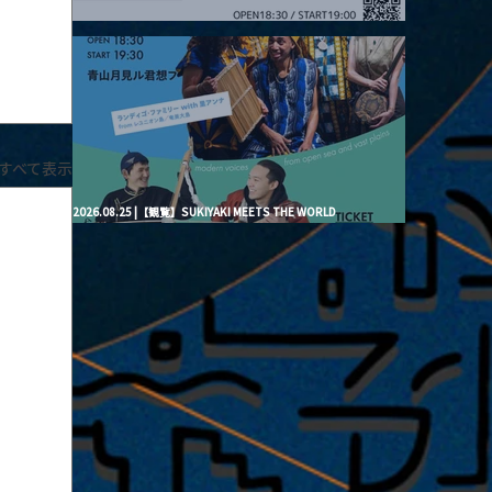
2026.08.20 |【観覧】月見ル君想フpre. “Brand New Moon #3”
すべて表示
2026.08.25 |【観覧】SUKIYAKI MEETS THE WORLD
presentsLINDIGO FAMILY with ANNA SATO, ODUCHU modern
voices from open sea and vast plains