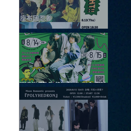
2026.08.13 |【観覧】JUST RIGHT!! vol.26
2026.08.15 |【観覧】夜）『巷のmyストーリー/センター"訳"フラ
ッシュ⚡️後編』