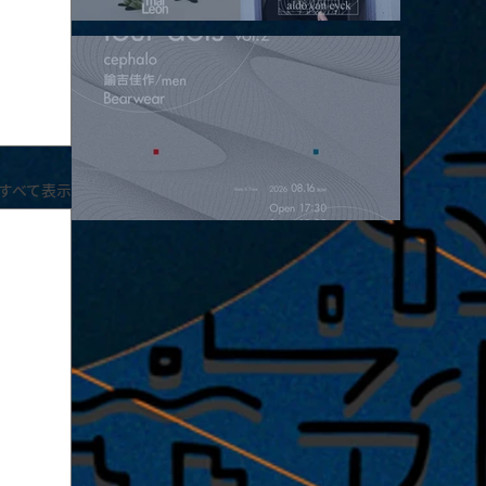
2026.08.15 |【観覧】昼）月見ルpre.『POLYHEDRON』
すべて表示
2026.08.16 |【観覧】夜）four dots vol.2