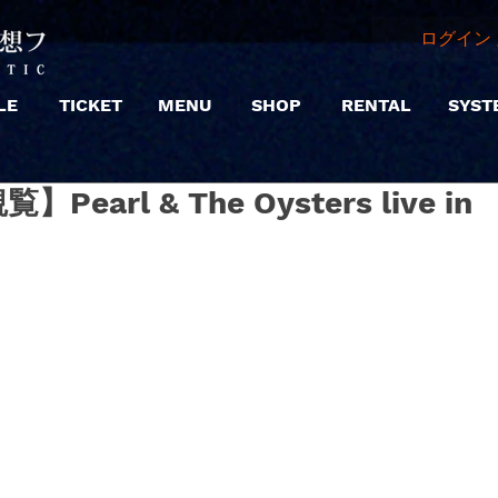
ログイン 
LE
TICKET
MENU
SHOP
RENTAL
SYST
覧】Pearl & The Oysters live in