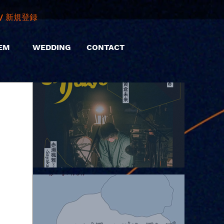
/ 新規登録
EM
WEDDING
CONTACT
2026.08.06 |【観覧】hamachiまつり2026２days-月見ル君想フ編
②