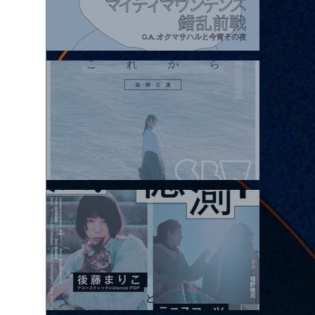
2026.08.07 |【観覧】マイティマウンテンズpresents. “HALL-IN-
ONE”
2026.08.08 |【観覧】Oaiko pre.「これから」延期公演 Blurred
City Lights × 17歳とベルリンの壁
2026.08.10 |【観覧】「巷のmyストーリー/風の憶測1～後藤まりこ