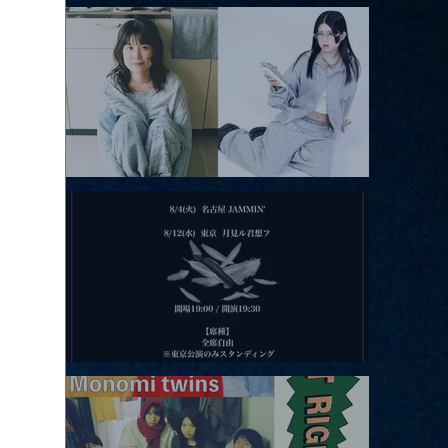
アコースティックviolence POPとテニスコーツ」
2026.08.11 |【観覧】夜）月見ル君想フpre. Sugar Shock
2026.08.12 |【観覧】田澤孝介 ソロワンマン 「Ballad Box 2026」