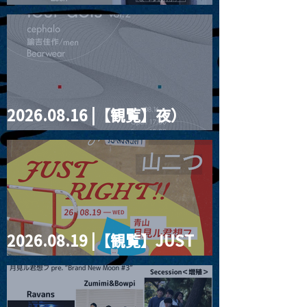
見ルpre.『POLYHEDRON』
2026.08.16 |【観覧】夜）
four dots vol.2
2026.08.19 |【観覧】JUST
RIGHT!! vol.27