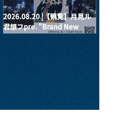
2026.08.20 |【観覧】月見ル
君想フpre. “Brand New
Moon #3”