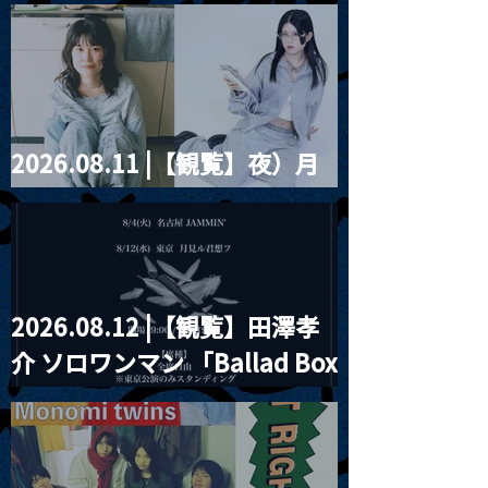
藤まりこアコースティック
violence POPとテニスコー
ツ」
2026.08.11 |【観覧】夜）月
見ル君想フpre. Sugar Shock
2026.08.12 |【観覧】田澤孝
介 ソロワンマン 「Ballad Box
2026」