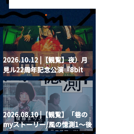
2026.10.12 |【観覧】夜）月
MoonRomantic
2021.03.20夜
見ル22周年記念公演『8bit
Channel1周年記念Live
『Payrin’s 桜
誕祭「卍解・千
strawberry』
餅」』
2026.08.10 |【観覧】「巷の
myストーリー/風の憶測1～後