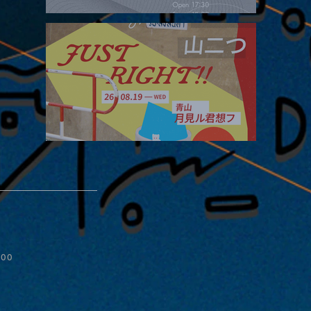
ive
2026.08.16 |【観覧】夜）four dots vol.2
2026.08.19 |【観覧】JUST RIGHT!! vol.27
:00