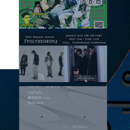
2026.08.15 |【観覧】夜）『巷のmyストーリー/センター"訳"フラ
ッシュ⚡️後編』
2026.08.15 |【観覧】昼）月見ルpre.『POLYHEDRON』