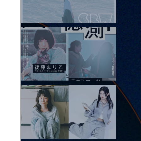
2026.08.08 |【観覧】Oaiko pre.「これから」延期公演 Blurred
City Lights × 17歳とベルリンの壁
2026.08.10 |【観覧】「巷のmyストーリー/風の憶測1～後藤まりこ
アコースティックviolence POPとテニスコーツ」