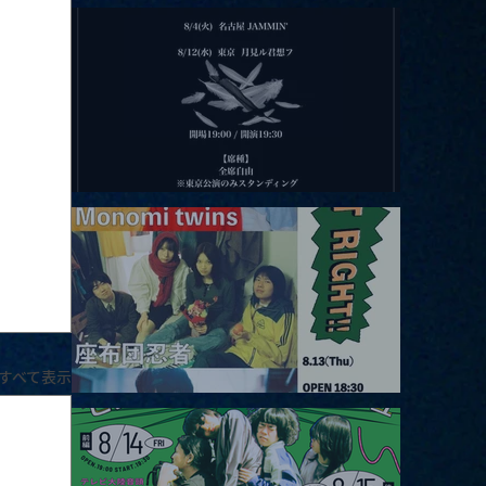
2026.08.11 |【観覧】夜）月見ル君想フpre. Sugar Shock
2026.08.12 |【観覧】田澤孝介 ソロワンマン 「Ballad Box 2026」
すべて表示
2026.08.13 |【観覧】JUST RIGHT!! vol.26