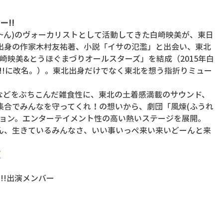
!! 
~ん)のヴォーカリストとして活動してきた白崎映美が、東日
出身の作家木村友祐著、小説「イサの氾濫」と出会い、東北
白崎映美&とうほぐまづりオールスターズ」を結成（2015年白
ョー!!に改名。）。東北出身だけでなく東北を想う指折りミュー
などをぶちこんだ雑食性に、東北の土着感満載のサウンド、
集合でみんなを守ってくれ！の想いから、劇団「風煉(ふうれ
ション。エンターテイメント性の高い熱いステージを展開。
ん、生きているみんなさ、いい事いっぺ来い来いどーんと来
/
!!出演メンバー