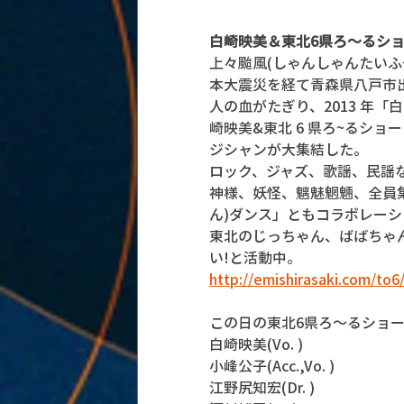
白崎映美＆東北6県ろ～るショー
上々颱風(しゃんしゃんたいふ
本大震災を経て青森県八戸市
人の血がたぎり、2013 年「
崎映美&東北 6 県ろ~るシ
ジシャンが大集結した。
ロック、ジャズ、歌謡、民謡
神様、妖怪、魑魅魍魎、全員
ん)ダンス」ともコラボレー
東北のじっちゃん、ばばちゃ
い!と活動中。
http://emishirasaki.com/to6
この日の東北6県ろ～るショー
白崎映美(Vo. )
小峰公子(Acc.,Vo. )
江野尻知宏(Dr. )