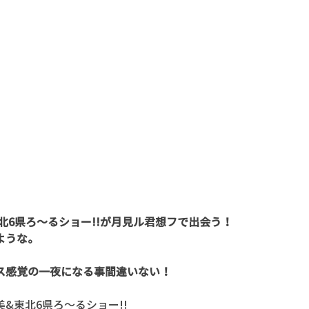
北6県ろ～るショー!!が月見ル君想フで出会う！
ような。
ス感覚の一夜になる事間違いない！
&東北6県ろ～るショー!!