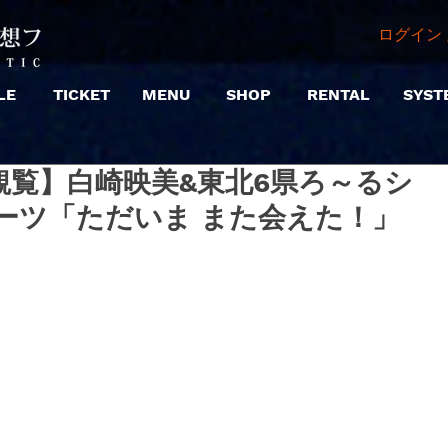
ログイン 
LE
TICKET
MENU
SHOP
RENTAL
SYST
5 |【観覧】白崎映美&東北6県ろ～るシ
コーツ「ただいま また会えた！」