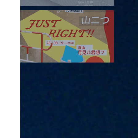
2026.08.16 |【観覧】夜）four dots vol.2
2026.08.19 |【観覧】JUST RIGHT!! vol.27