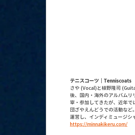
テニスコーツ｜Tenniscoats
さや (Vocal)と植野隆司 (G
後、国内・海外のアルバムリ
宰・参加してきたが、近年では、ドイ
団ざやえんどうでの活動など。20
運営し、インディミュージシ
https://minnakikeru.com/