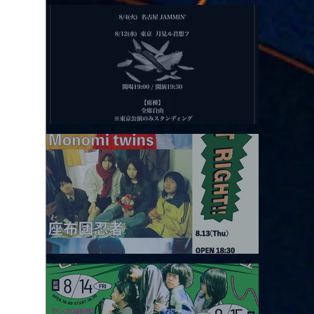
2026.08.11 |【観覧】夜）月見ル君想フpre. Sugar Shock
2026.08.12 |【観覧】田澤孝介 ソロワンマン 「Ballad Box 2026」
2026.08.13 |【観覧】JUST RIGHT!! vol.26