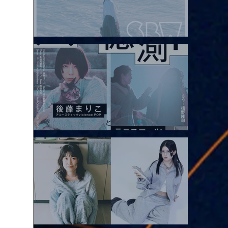
2026.08.08 |【観覧】Oaiko pre.「これから」延期公演 Blurred
City Lights × 17歳とベルリンの壁
2026.08.10 |【観覧】「巷のmyストーリー/風の憶測1～後藤まりこ
アコースティックviolence POPとテニスコーツ」