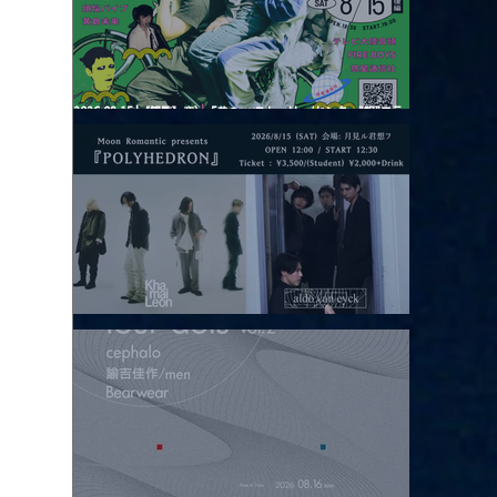
2026.08.15 |【観覧】夜）『巷のmyストーリー/センター"訳"フラ
ッシュ⚡️後編』
2026.08.15 |【観覧】昼）月見ルpre.『POLYHEDRON』