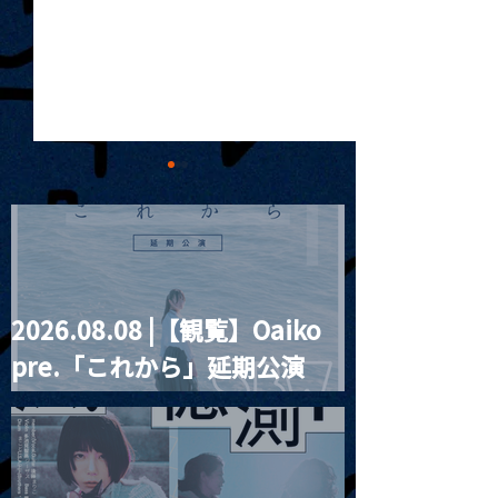
2026.08.08 |【観覧】Oaiko
MoonRomantic
2021.03.09 
pre.「これから」延期公演
Channel1周年記念Live
信】himarz (
Blurred City Lights × 17歳
とベルリンの壁