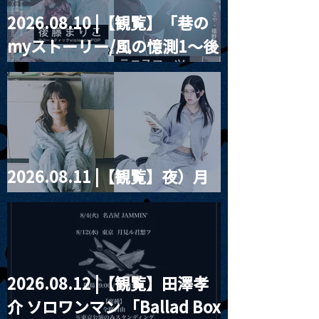
2026.08.10 |【観覧】「巷の
myストーリー/風の憶測1～後
藤まりこアコースティック
violence POPとテニスコー
ツ」
2026.08.11 |【観覧】夜）月
見ル君想フpre. Sugar Shock
2026.08.12 |【観覧】田澤孝
介 ソロワンマン 「Ballad Box