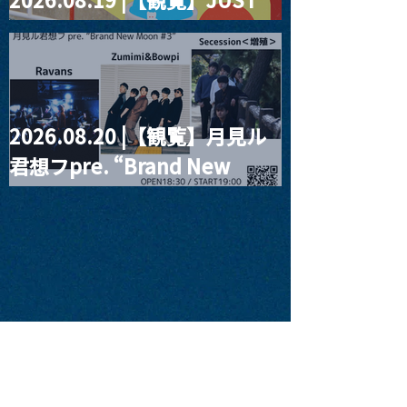
RIGHT!! vol.27
2026.08.20 |【観覧】月見ル
君想フpre. “Brand New
Moon #3”