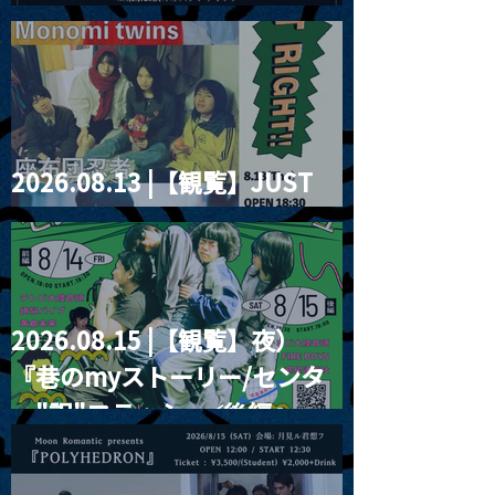
2026」
2026.08.13 |【観覧】JUST
RIGHT!! vol.26
2026.08.15 |【観覧】夜）
『巷のmyストーリー/センタ
ー"訳"フラッシュ⚡️後編』