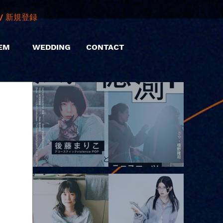
/ 新規登録
EM
WEDDING
CONTACT
2026.08.10 |【観覧】「巷のmyストーリー/風の憶測1～後藤まりこ
アコースティックviolence POPとテニスコーツ」