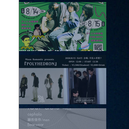
2026.08.13 |【観覧】JUST RIGHT!! vol.26
2026.08.15 |【観覧】夜）『巷のmyストーリー/センター"訳"フラ
ッシュ⚡️後編』
2026.08.15 |【観覧】昼）月見ルpre.『POLYHEDRON』