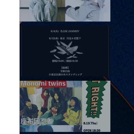
2026.08.11 |【観覧】夜）月見ル君想フpre. Sugar Shock
2026.08.12 |【観覧】田澤孝介 ソロワンマン 「Ballad Box 2026」