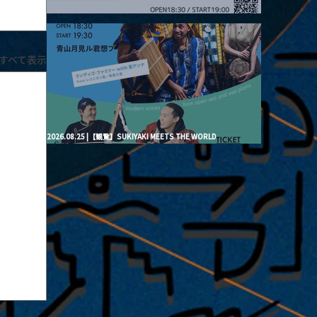
2026.08.20 |【観覧】月見ル君想フpre. “Brand New Moon #3”
すべて表示
2026.08.25 |【観覧】SUKIYAKI MEETS THE WORLD
presentsLINDIGO FAMILY with ANNA SATO, ODUCHU modern
voices from open sea and vast plains