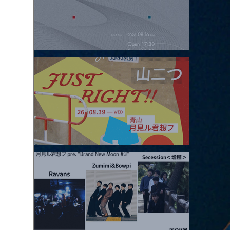
2026.08.16 |【観覧】夜）four dots vol.2
2026.08.19 |【観覧】JUST RIGHT!! vol.27