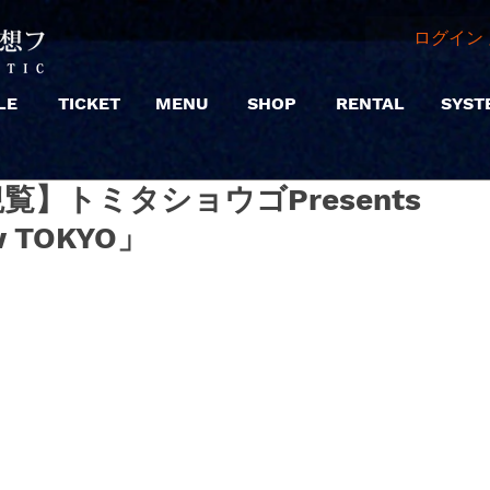
ログイン 
LE
TICKET
MENU
SHOP
RENTAL
SYST
|【観覧】トミタショウゴPresents
w TOKYO」