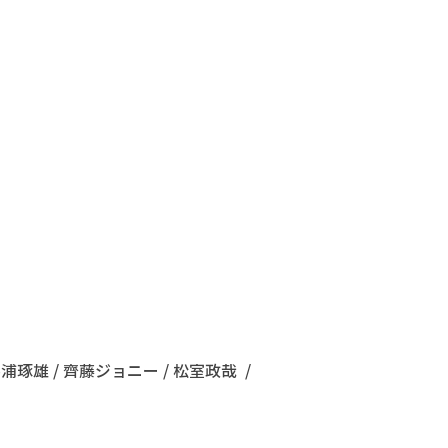
浦琢雄 / 齊藤ジョニー / 松室政哉  / 