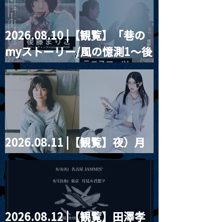
2026.08.10 |【観覧】「巷の
2023.09.02 |【観覧】舞
2023.09.03(昼
myストーリー/風の憶測1～後
踊団バリアージ20周年公
+配信】朔聖満 
演【月がたり】
ンライブ「逆さ
藤まりこアコースティック
violence POPとテニスコー
ツ」
2026.08.11 |【観覧】夜）月
見ル君想フpre. Sugar Shock
2026.08.12 |【観覧】田澤孝