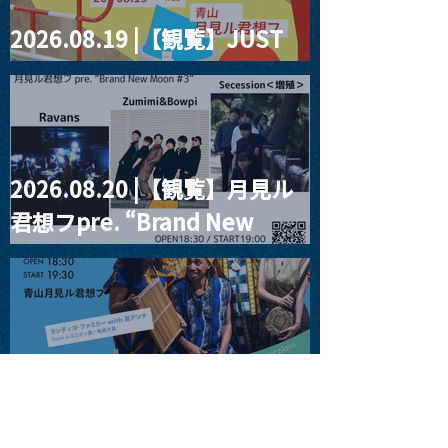
2026.08.19 |【観覧】JUST
RIGHT!! vol.27
2026.08.20 |【観覧】月見ル
君想フpre. “Brand New
Moon #3”
2026.08.25 |【観覧】
SUKIYAKI MEETS THE
WORLD presentsLINDIGO