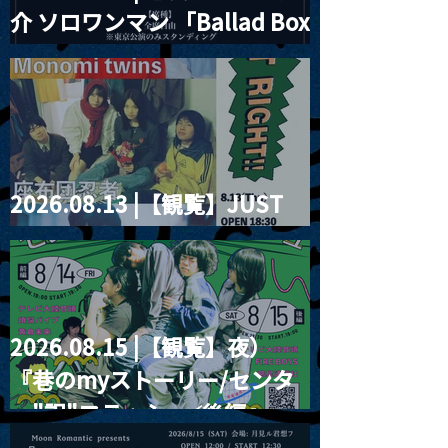
介 ソロワンマン 「Ballad Box
2026」
2026.08.13 |【観覧】JUST
RIGHT!! vol.26
2026.08.15 |【観覧】夜）
『巷のmyストーリー/センタ
ー"訳"フラッシュ⚡️後編』