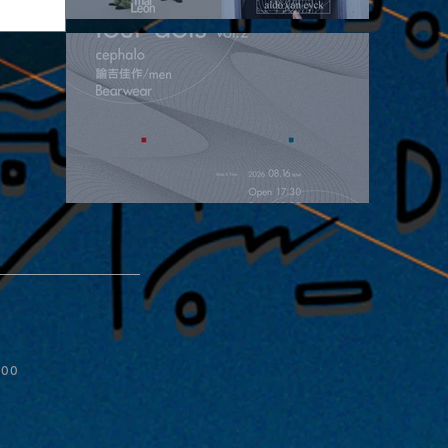
2026.08.15 |【観覧】昼）月見ルpre.『POLYHEDRON』
2026.08.16 |【観覧】夜）four dots vol.2
ive
:00