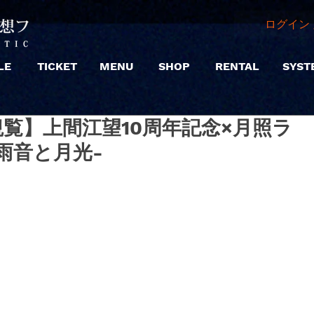
ログイン 
LE
TICKET
MENU
SHOP
RENTAL
SYST
 |【観覧】上間江望10周年記念×月照ラ
 -雨音と月光-