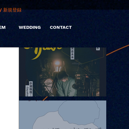
/ 新規登録
EM
WEDDING
CONTACT
2026.08.06 |【観覧】hamachiまつり2026２days-月見ル君想フ編
②