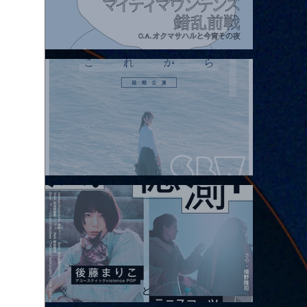
2026.08.07 |【観覧】マイティマウンテンズpresents. “HALL-IN-
ONE”
2026.08.08 |【観覧】Oaiko pre.「これから」延期公演 Blurred
City Lights × 17歳とベルリンの壁
2026.08.10 |【観覧】「巷のmyストーリー/風の憶測1～後藤まりこ