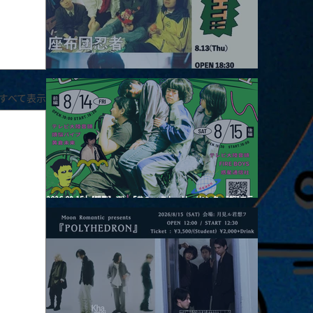
2026.08.13 |【観覧】JUST RIGHT!! vol.26
すべて表示
2026.08.15 |【観覧】夜）『巷のmyストーリー/センター"訳"フラ
ッシュ⚡️後編』