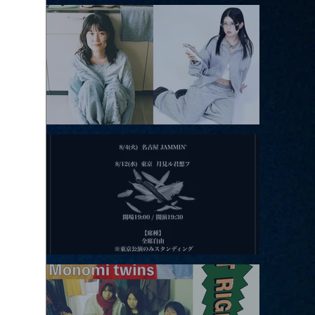
アコースティックviolence POPとテニスコーツ」
2026.08.11 |【観覧】夜）月見ル君想フpre. Sugar Shock
2026.08.12 |【観覧】田澤孝介 ソロワンマン 「Ballad Box 2026」