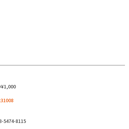
D¥1,000
-231008
474-8115