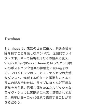
Tramhaus
Tramhausは、未知の世界に栄え、共通の境界
線を探すことを楽しむバンドだ。圧倒的なライ
ブ・エネルギーで会場を汗だくの観衆に変え、
Viagra BoysやPissed Jeansといったバンド好
みのポストパンク音楽の催眠術に吸い込まれ
る。フロントマンのルーカス・ヤンセンの完璧
なダンスと、炸裂するギターと推進力のあるド
ラムの組み合わせは、ライブにほとんど狂暴な
感覚を与える。活気に満ちたエネルギッシュな
ライヴ・ショウは国際的にも高く評価されてお
り、来年はヨーロッパ各地で鑑賞することがで
きるだろう。