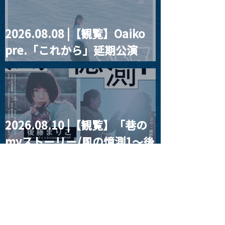
2026.08.08 |【観覧】Oaiko
pre.「これから」延期公演
Blurred City Lights × 17歳
とベルリンの壁
2026.08.10 |【観覧】「巷の
myストーリー/風の憶測1～後
藤まりこアコースティック
violence POPとテニスコー
ツ」