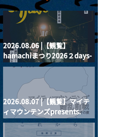
2026.08.06 |【観覧】
MoonRomantic
2021.03.20夜
hamachiまつり2026２days-
Channel1周年記念Live
『Payrin’s 桜
誕祭「卍解・千
月見ル君想フ編②
餅」』
2026.08.07 |【観覧】マイテ
ィマウンテンズpresents.
“HALL-IN-ONE”