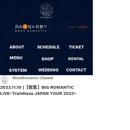
ログイン / 新規登録
ABOUT
SCHEDULE
TICKET
MENU
SHOP
RENTAL
SYSTEM
WEDDING
CONTACT
MoonRomantic-Channel
2023.11.10 |【観覧】BIG ROMANTIC
LIVE~Tramhaus JAPAN TOUR 2023~