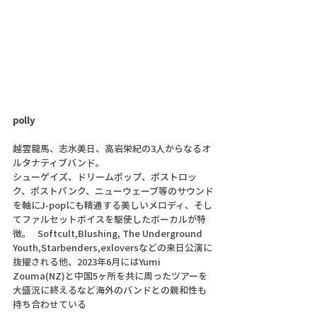
polly
越雲龍馬、志水美日、高岩栄紀の3人からなるオ
ルタナティブバンド。 
シューゲイズ、ドリームポップ、ポストロッ
ク、ポストパンク、ニューウェーブ等のサウンド
を軸にJ-popにも精通する美しいメロディ、そし
てファルセットボイスを駆使したボーカルが特
徴。   Softcult,Blushing, The Underground 
Youth,Starbenders,exloversなどの来日公演に
抜擢される他、2023年6月にはYumi 
Zouma(NZ)と中国5ヶ所を共に周ったツアーを
大盛況に終えるなど海外のバンドとの親和性も
持ち合わせている