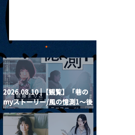
2026.08.10 |【観覧】「巷の
2023.11.02 |【観覧+配
2023.11.03 
myストーリー/風の憶測1～後
信】「それでも僕らは夢
な Acoustic To
をみた。」 綾目和人
for you』
藤まりこアコースティック
Album Release One man
violence POPとテニスコー
live with Strings
ツ」