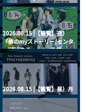
RIGHT!! vol.26
2026.08.15 |【観覧】夜）
『巷のmyストーリー/センタ
ー"訳"フラッシュ⚡️後編』
2026.08.15 |【観覧】昼）月
見ルpre.『POLYHEDRON』