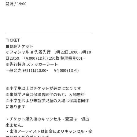
開演 / 19:00 
TICKET
■観覧チケット
オフィシャルHP先着先⾏ 8⽉22⽇18:00~9⽉10
⽇23:59  \4,000 (1D別) 150枚 整理番号001~
※先⾏特典 ステッカーシート
⼀般発売 9⽉11⽇18:00~   ¥4,000 (1D別) 
※⼩学⽣以上はチケットが必要になります
※未就学児童は保護者同伴のもと、⼊場無料
※⼩学⽣および未就学児童の⼊場は保護者同伴
に限ります
・チケット購⼊後のキャンセル・変更は⼀切出
来ません。
・出演アーティストは都合によりキャンセル・変