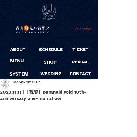
ログイン / 新規登録
ABOUT
SCHEDULE
TICKET
MENU
SHOP
RENTAL
SYSTEM
WEDDING
CONTACT
MoonRomantic
2023.11.11 |【観覧】paranoid void 10th-
anniversary one-man show