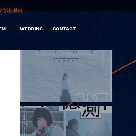
/ 新規登録
EM
WEDDING
CONTACT
2026.08.08 |【観覧】Oaiko pre.「これから」延期公演 Blurred
City Lights × 17歳とベルリンの壁