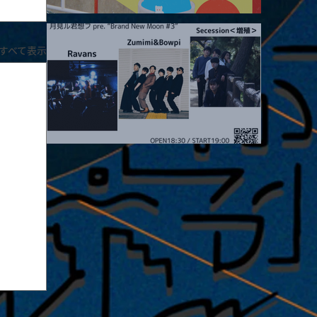
2026.08.19 |【観覧】JUST RIGHT!! vol.27
すべて表示
2026.08.20 |【観覧】月見ル君想フpre. “Brand New Moon #3”