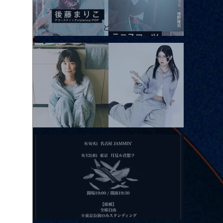
2026.08.10 |【観覧】「巷のmyストーリー/風の憶測1～後藤まりこ
アコースティックviolence POPとテニスコーツ」
2026.08.11 |【観覧】夜）月見ル君想フpre. Sugar Shock