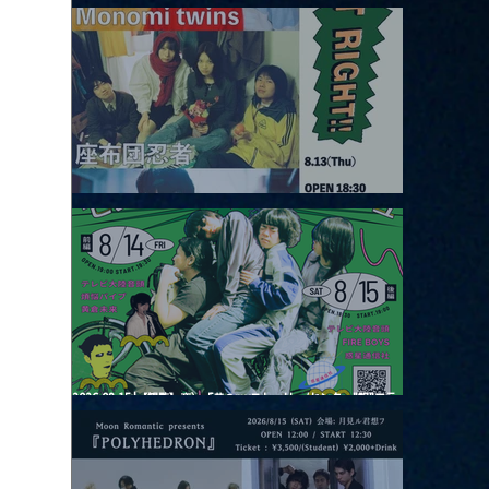
2026.08.12 |【観覧】田澤孝介 ソロワンマン 「Ballad Box 2026」
2026.08.13 |【観覧】JUST RIGHT!! vol.26
2026.08.15 |【観覧】夜）『巷のmyストーリー/センター"訳"フラ
ッシュ⚡️後編』