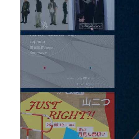
2026.08.15 |【観覧】昼）月見ルpre.『POLYHEDRON』
2026.08.16 |【観覧】夜）four dots vol.2