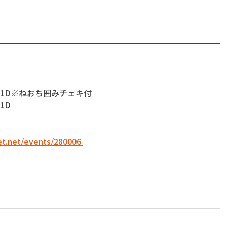
＋1D※ねおち囲みチェキ付 
D 
get.net/events/280006 