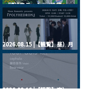
ー"訳"フラッシュ⚡️後編』
2026.08.15 |【観覧】昼）月
見ルpre.『POLYHEDRON』
2026.08.16 |【観覧】夜）
four dots vol.2