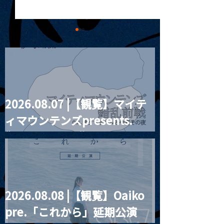
2026.08.07 |【観覧】マイテ
MoonRomantic
2021.03.20夜
ィマウンテンズpresents.
Channel1周年記念Live
『Payrin’s 桜
誕祭「卍解・千
“HALL-IN-ONE”
餅」』
2026.08.08 |【観覧】Oaiko
pre.「これから」延期公演