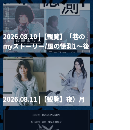
Blurred City Lights × 17歳
とベルリンの壁
2026.08.10 |【観覧】「巷の
myストーリー/風の憶測1～後
藤まりこアコースティック
violence POPとテニスコー
ツ」
2026.08.11 |【観覧】夜）月
見ル君想フpre. Sugar Shock