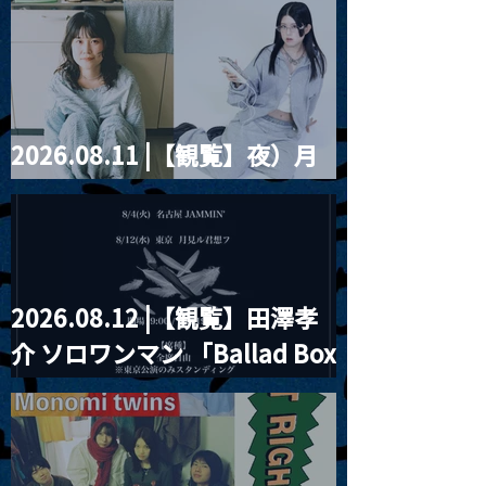
餅」』
violence POPとテニスコー
ツ」
2026.08.11 |【観覧】夜）月
見ル君想フpre. Sugar Shock
2026.08.12 |【観覧】田澤孝
介 ソロワンマン 「Ballad Box
2026」