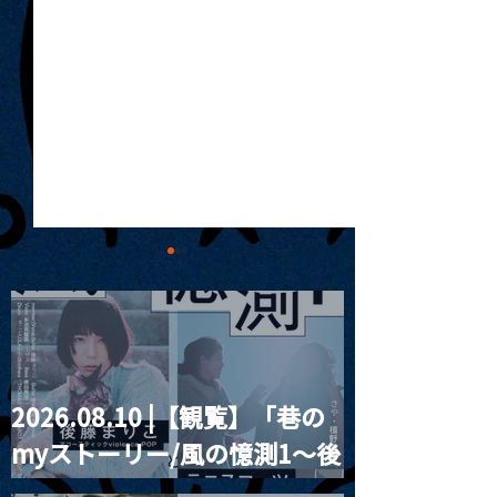
2026.08.10 |【観覧】「巷の
MoonRomantic
2021.03.20夜
myストーリー/風の憶測1～後
Channel1周年記念Live
『Payrin’s 桜
誕祭「卍解・千
藤まりこアコースティック