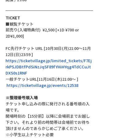
TICKET
■観覧チケット
前売り(入場特典付)  ¥2,500 [+1D ¥700 or 
2D¥1,000]
FC先行チケット URL [10月30日(月)21:00〜11月
12日(日)23:59 ]
https://ticketvillage.jp/limited_tickets/F7Ej
rkPSJDBtfPdSiNzJqSF89fYHiHYqg4TdCCuJt
DXS0s1RNF 
一般チケットURL[11月16日(木)21:00〜 ]
https://ticketvillage.jp/events/12538 
※整理番号順入場
チケット申し込みの際に発行される番号順の入
場です。
開場時刻の【15分前】以降に会場前までお越し
下さい。それより前の時間帯は会場前でお待ち
頂けませんのであらかじめご了承ください。
※小学生以上チケット必要 