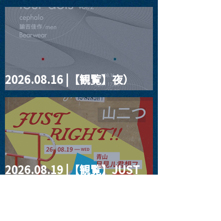
見ルpre.『POLYHEDRON』
2026.08.16 |【観覧】夜）
four dots vol.2
2026.08.19 |【観覧】JUST
RIGHT!! vol.27