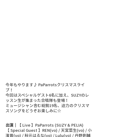
今年もやります♪ PaParrotsクリスマスライ
ブ！
今回はスペシャルゲスト6名に加え、SUZYのレ
ッスン生が集まった合唱隊も登場！
ミュージシャン含む総勢19名、迫力のクリスマ
スソングをどうぞお楽しみに☆
出演｜
【 Live 】PaParrots (SUZY & PELIA)
【 Special Guest 】REN(vo) / 天宮菜生(vo) / 小
濱晋(vo) / 秋元はるな(vo) / Lulu(vo) / 丹野創輔