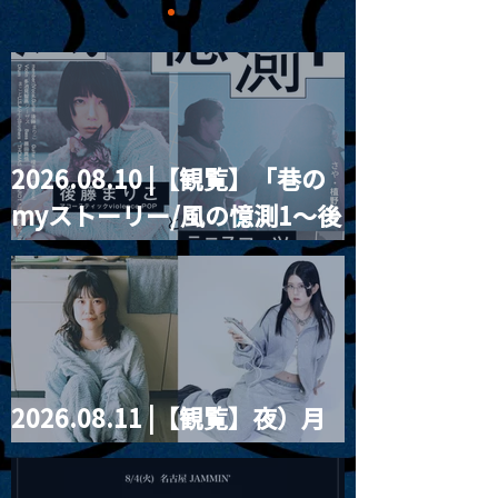
2026.08.10 |【観覧】「巷の
MoonRomantic
2021.03.20夜
myストーリー/風の憶測1～後
Channel1周年記念Live
『Payrin’s 桜
誕祭「卍解・千
藤まりこアコースティック
餅」』
violence POPとテニスコー
ツ」
2026.08.11 |【観覧】夜）月
見ル君想フpre. Sugar Shock