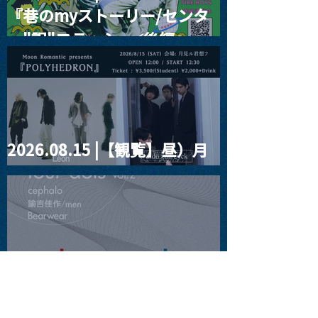
『巷のmyストーリー/センタ
ー"訳"フラッシュ⚡️後編』
2026.08.15 |【観覧】昼）月
見ルpre.『POLYHEDRON』
2026.08.16 |【観覧】夜）
four dots vol.2