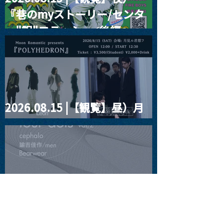
『巷のmyストーリー/センタ
ー"訳"フラッシュ⚡️後編』
2026.08.15 |【観覧】昼）月
見ルpre.『POLYHEDRON』
2026.08.16 |【観覧】夜）
four dots vol.2