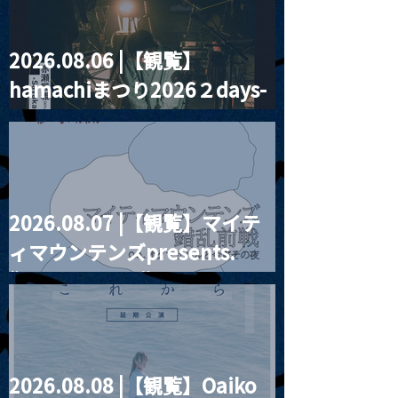
2026.08.06 |【観覧】
MoonRomantic
2021.03.20夜
hamachiまつり2026２days-
Channel1周年記念Live
『Payrin’s 桜
誕祭「卍解・千
月見ル君想フ編②
餅」』
2026.08.07 |【観覧】マイテ
ィマウンテンズpresents.
“HALL-IN-ONE”
2026.08.08 |【観覧】Oaiko