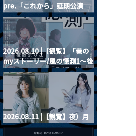
pre.「これから」延期公演
Blurred City Lights × 17歳
とベルリンの壁
2026.08.10 |【観覧】「巷の
myストーリー/風の憶測1～後
藤まりこアコースティック
violence POPとテニスコー
ツ」
2026.08.11 |【観覧】夜）月
見ル君想フpre. Sugar Shock