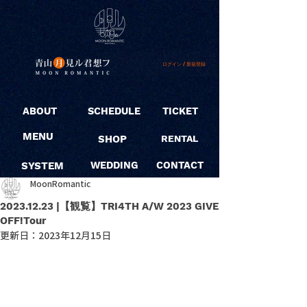
ログイン / 新規登録
ABOUT
SCHEDULE
TICKET
MENU
SHOP
RENTAL
SYSTEM
WEDDING
CONTACT
MoonRomantic
2023.12.23 |【観覧】TRI4TH A/W 2023 GIVE
OFF!Tour
更新日：
2023年12月15日