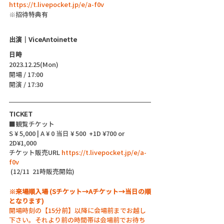
https://t.livepocket.jp/e/a-f0v
※招待特典有
出演｜ViceAntoinette
日時
2023.12.25(Mon)
開場 / 17:00
開演 / 17:30 
TICKET
■観覧チケット
S ¥ 5,000 | A ¥ 0 当日 ¥ 500  +1D ¥700 or 
2D¥1,000
チケット販売URL 
https://t.livepocket.jp/e/a-
f0v
 (12/11  21時販売開始)
※来場順入場 (Sチケット→Aチケット→当日の順
となります)
開場時刻の【15分前】以降に会場前までお越し
下さい。それより前の時間帯は会場前でお待ち