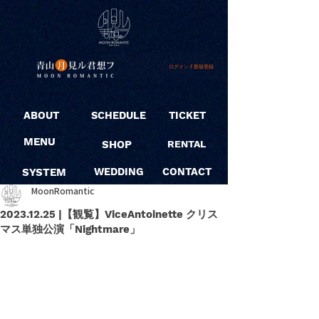
ログイン / 新規登録
ABOUT
SCHEDULE
TICKET
MENU
SHOP
RENTAL
SYSTEM
WEDDING
CONTACT
MoonRomantic
2023.12.25 |【観覧】ViceAntoinette クリス
マス単独公演「Nightmare」