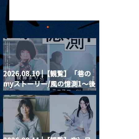
2026.08.10 |【観覧】「巷の
MoonRomantic
2021.03.20夜
myストーリー/風の憶測1～後
Channel1周年記念Live
『Payrin’s 桜
誕祭「卍解・千
藤まりこアコースティック
餅」』
violence POPとテニスコー
ツ」