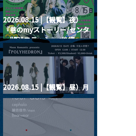
2026.08.15 |【観覧】夜）
『巷のmyストーリー/センタ
ー"訳"フラッシュ⚡️後編』
2026.08.15 |【観覧】昼）月
見ルpre.『POLYHEDRON』