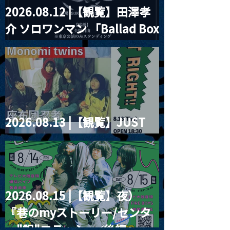
2026.08.12 |【観覧】田澤孝
介 ソロワンマン 「Ballad Box
2026」
2026.08.13 |【観覧】JUST
RIGHT!! vol.26
2026.08.15 |【観覧】夜）
『巷のmyストーリー/センタ
ー"訳"フラッシュ⚡️後編』