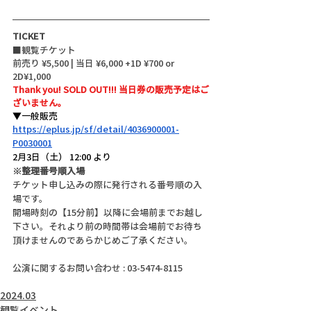
TICKET
■観覧チケット
前売り ¥5,500 | 当日 ¥6,000 +1D ¥700 or 
2D¥1,000
Thank you! SOLD OUT!!! 当日券の販売予定はご
ざいません。
▼一般販売
https://eplus.jp/sf/detail/4036900001-
P0030001
2月3日（土） 12:00 より
※整理番号順入場
チケット申し込みの際に発行される番号順の入
場です。
開場時刻の【15分前】以降に会場前までお越し
下さい。それより前の時間帯は会場前でお待ち
頂けませんのであらかじめご了承ください。
公演に関するお問い合わせ : 03-5474-8115
2024.03
観覧イベント