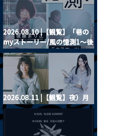
2026.08.10 |【観覧】「巷の
MoonRomantic
2021.03.20夜
myストーリー/風の憶測1～後
Channel1周年記念Live
『Payrin’s 桜
誕祭「卍解・千
藤まりこアコースティック
餅」』
violence POPとテニスコー
ツ」
2026.08.11 |【観覧】夜）月
見ル君想フpre. Sugar Shock