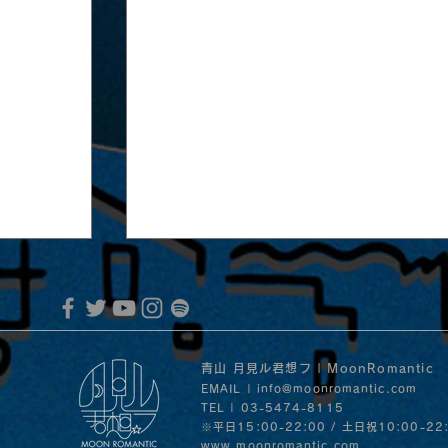
青山 月見ル君想フ | MoonRomantic
EMAIL |
info@moonromantic.com
TEL | 03-5474-8115
※平日15:00-22:00 / 土日祝10:00-22
www.moonromantic.com