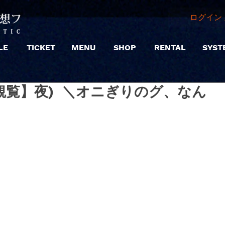
ログイン 
LE
TICKET
MENU
SHOP
RENTAL
SYST
7 |【観覧】夜) ＼オニぎりのグ、なん