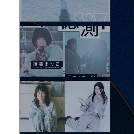
2026.08.08 |【観覧】Oaiko pre.「これから」延期公演 Blurred
City Lights × 17歳とベルリンの壁
2026.08.10 |【観覧】「巷のmyストーリー/風の憶測1～後藤まりこ
アコースティックviolence POPとテニスコーツ」