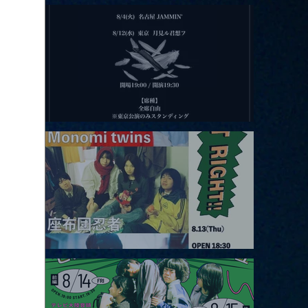
2026.08.11 |【観覧】夜）月見ル君想フpre. Sugar Shock
2026.08.12 |【観覧】田澤孝介 ソロワンマン 「Ballad Box 2026」
2026.08.13 |【観覧】JUST RIGHT!! vol.26