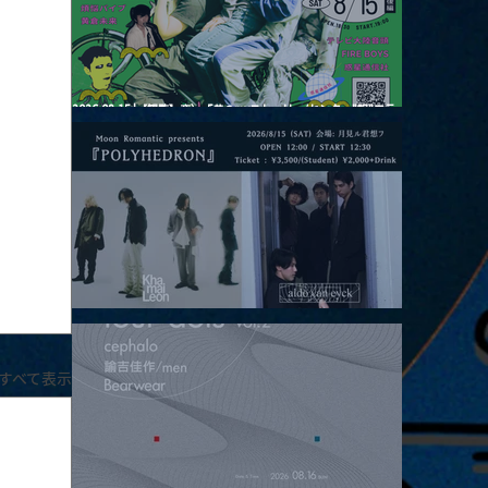
2026.08.15 |【観覧】夜）『巷のmyストーリー/センター"訳"フラ
ッシュ⚡️後編』
2026.08.15 |【観覧】昼）月見ルpre.『POLYHEDRON』
すべて表示