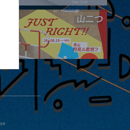
2026.08.16 |【観覧】夜）four dots vol.2
2026.08.19 |【観覧】JUST RIGHT!! vol.27
:00