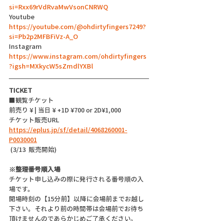
si=Rxx69rVdRvaMwVsonCNRWQ
Youtube 
https://youtube.com/@ohdirtyfingers7249?
si=Pb2p2MFBFiVz-A_O
Instagram 
https://www.instagram.com/ohdirtyfingers
?igsh=MXkycW5sZmdlYXBl
TICKET
■観覧チケット
前売り ¥ | 当日 ¥ +1D ¥700 or 2D¥1,000
チケット販売URL
https://eplus.jp/sf/detail/4068260001-
P0030001
 (3/13  販売開始)
※整理番号順入場
チケット申し込みの際に発行される番号順の入
場です。
開場時刻の【15分前】以降に会場前までお越し
下さい。それより前の時間帯は会場前でお待ち
頂けませんのであらかじめご了承ください。