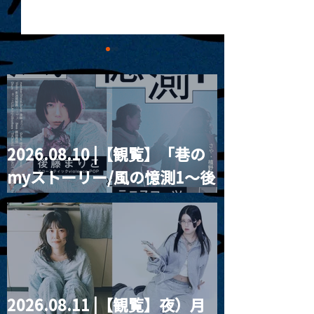
2026.08.10 |【観覧】「巷の
2024.04.02 |【観覧】
2024.04.03 
myストーリー/風の憶測1～後
~MOON ROMANTIC
Tokyo Inst Nigh
PRESENTS~''BLOWING''
藤まりこアコースティック
violence POPとテニスコー
ツ」
2026.08.11 |【観覧】夜）月