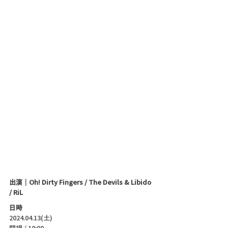
出演｜Oh! Dirty Fingers / The Devils & Libido 
/ RiL
日時
2024.04.13(土)
開場 / 18:00