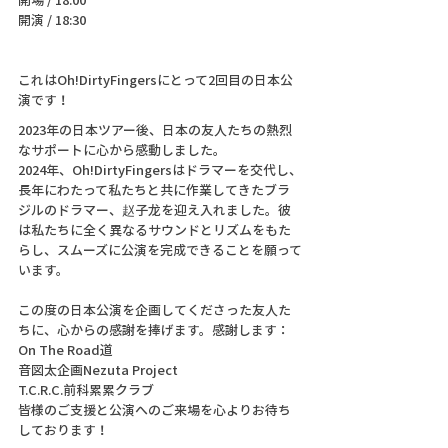
開演 / 18:30
これはOh!DirtyFingersにとって2回目の日本公
演です！ 
2023年の日本ツアー後、日本の友人たちの熱烈
なサポートに心から感動しました。 
2024年、Oh!DirtyFingersはドラマーを交代し、
長年にわたって私たちと共に作業してきたブラ
ジルのドラマー、赵子龙を迎え入れました。彼
は私たちに全く異なるサウンドとリズムをもた
らし、スムーズに公演を完成できることを願って
います。 
この度の日本公演を企画してくださった友人た
ちに、心からの感謝を捧げます。感謝します： 
On The Road道 
音図太企画Nezuta Project 
T.C.R.C.前科累累クラブ 
皆様のご支援と公演へのご来場を心よりお待ち
しております！ 