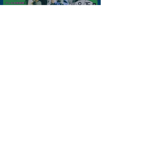
2026.08.15 |【観覧】夜）
『巷のmyストーリー/センタ
ー"訳"フラッシュ⚡️後編』
2026.08.15 |【観覧】昼）月
見ルpre.『POLYHEDRON』