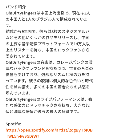
バンド紹介 
Oh!DirtyFingersは中国上海出身で、現在は3人
の中国人と1人のブラジル人で構成されていま
す。 
結成から9年間で、彼らは3枚のスタジオアルバ
ムとその他いくつかの作品をリリースし、中国
の主要な音楽配信プラットフォームで14万人以
上のリスナーを持ち、中国のロックファンから
愛されています。 
Oh!DirtyFingersの音楽は、ガレージパンクの濃
厚なバックグラウンドを持ちつつ、世界の音楽の
影響も受けており、強烈なリズムと裸の力を持
っています。彼らの歌詞は個人的な色合いと時代
性を兼ね備え、多くの中国の若者たちの共感を
呼んでいます。 
Oh!DirtyFingersのライブパフォーマンスは、強
烈な感染力とドラマチックさを持ち、大きな起
伏と濃厚な感情が彼らの最大の特徴です。 
Spotify: 
https://open.spotify.com/artist/2ogByTbIUB
TWL5h4w9GDrW?