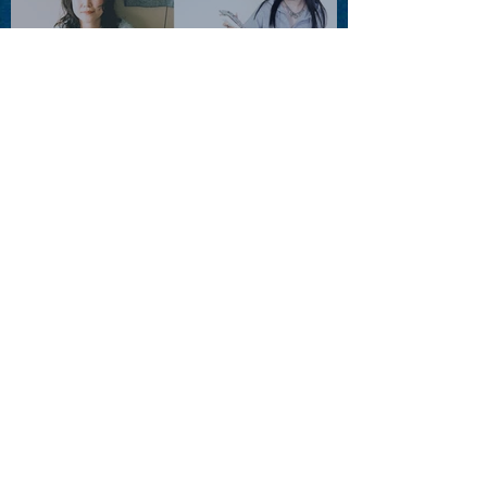
ツ」
2026.08.11 |【観覧】夜）月
見ル君想フpre. Sugar Shock
2026.08.12 |【観覧】田澤孝
介 ソロワンマン 「Ballad Box
2026」