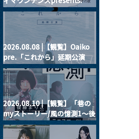
ィマウンテンズpresents.
“HALL-IN-ONE”
2026.08.08 |【観覧】Oaiko
pre.「これから」延期公演
Blurred City Lights × 17歳
とベルリンの壁
2026.08.10 |【観覧】「巷の
myストーリー/風の憶測1～後
藤まりこアコースティック
violence POPとテニスコー