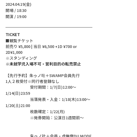
2024.04.19(金)
開場 / 18:30
開演 / 19:00 
TICKET
■観覧チケット
前売り ¥5,800 | 当日 ¥6,500 +1D ¥700 or 
2D¥1,000
※スタンディング
※未就学児入場不可・営利目的の転売禁止
【先行予約】朱ゥノ吐＋SWAMP会員先行	
1人２枚受付※同行者登録なし
		受付期間：1/7(日)12:00〜
1/14(日)23:59	
		当落発表・入金：1/18(木)13:00〜
1/20(土)21:00	
		枚数確定：1/22(月)	
		※発券開始：公演日1週間前〜	
		朱ゥノ吐＋会員・虚無僧DU MODE