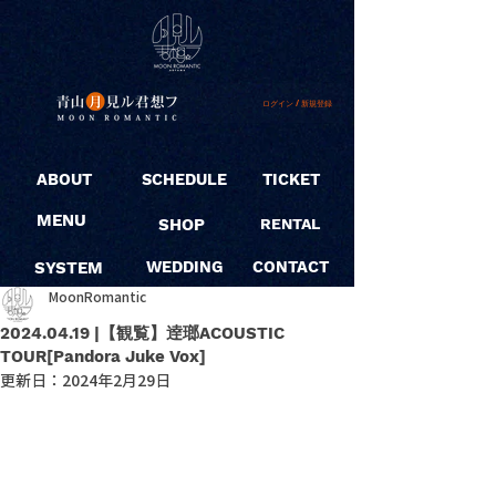
ログイン / 新規登録
ABOUT
SCHEDULE
TICKET
MENU
SHOP
RENTAL
SYSTEM
WEDDING
CONTACT
MoonRomantic
2024.04.19 |【観覧】逹瑯ACOUSTIC
TOUR[Pandora Juke Vox]
更新日：
2024年2月29日