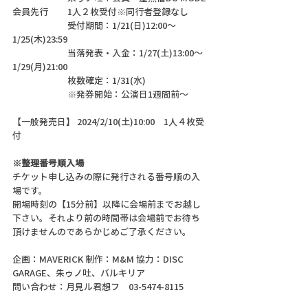
会員先行	1人２枚受付※同行者登録なし
		受付期間：1/21(日)12:00〜
1/25(木)23:59	
		当落発表・入金：1/27(土)13:00〜
1/29(月)21:00	
		枚数確定：1/31(水)	
		※発券開始：公演日1週間前〜	
【一般発売日】 2024/2/10(土)10:00　1人４枚受
付
※整理番号順入場
チケット申し込みの際に発行される番号順の入
場です。
開場時刻の【15分前】以降に会場前までお越し
下さい。それより前の時間帯は会場前でお待ち
頂けませんのであらかじめご了承ください。
企画：MAVERICK 制作：M&M 協力：DISC 
GARAGE、朱ゥノ吐、バルキリア	
問い合わせ：月見ル君想フ　03-5474-8115	