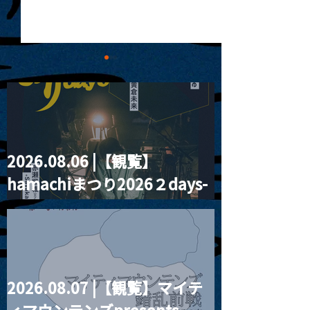
2026.08.06 |【観覧】
MoonRomantic
2021.03.20夜
hamachiまつり2026２days-
Channel1周年記念Live
『Payrin’s 桜
誕祭「卍解・千
月見ル君想フ編②
餅」』
2026.08.07 |【観覧】マイテ