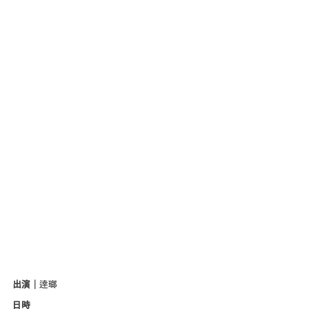
出演｜
逹瑯
日時