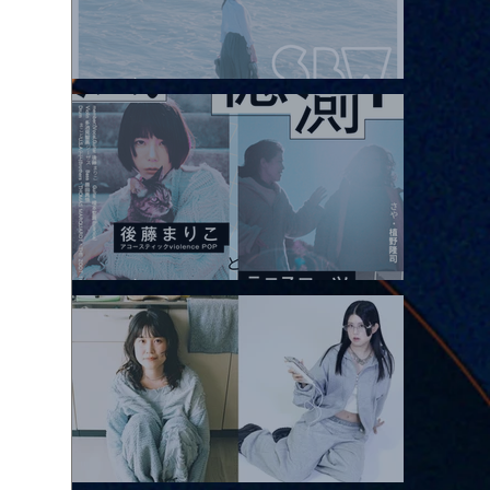
2026.08.08 |【観覧】Oaiko pre.「これから」延期公演 Blurred
City Lights × 17歳とベルリンの壁
2026.08.10 |【観覧】「巷のmyストーリー/風の憶測1～後藤まりこ
アコースティックviolence POPとテニスコーツ」