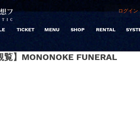
ログイン 
LE
TICKET
MENU
SHOP
RENTAL
SYST
|【観覧】MONONOKE FUNERAL