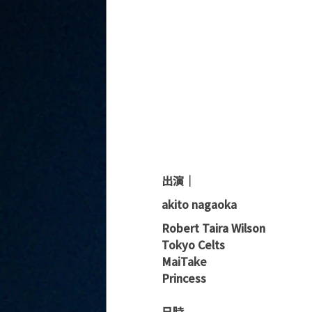
出演｜
akito nagaoka
Robert Taira Wilson
Tokyo Celts
MaiTake
Princess
日時