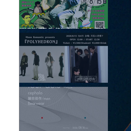
2026.08.15 |【観覧】夜）『巷のmyストーリー/センター"訳"フラ
ッシュ⚡️後編』
2026.08.15 |【観覧】昼）月見ルpre.『POLYHEDRON』