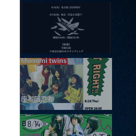
2026.08.11 |【観覧】夜）月見ル君想フpre. Sugar Shock
2026.08.12 |【観覧】田澤孝介 ソロワンマン 「Ballad Box 2026」
2026.08.13 |【観覧】JUST RIGHT!! vol.26