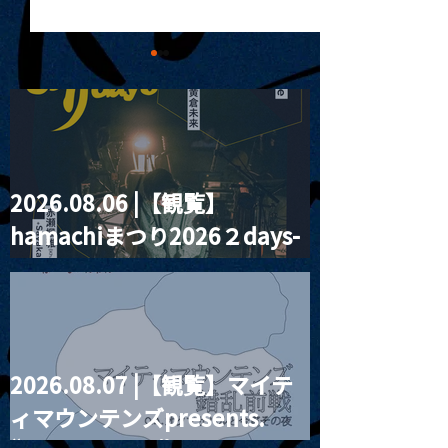
2026.08.06 |【観覧】
MoonRomantic
2021.03.20夜
hamachiまつり2026２days-
Channel1周年記念Live
『Payrin’s 桜
誕祭「卍解・千
月見ル君想フ編②
餅」』
2026.08.07 |【観覧】マイテ
ィマウンテンズpresents.