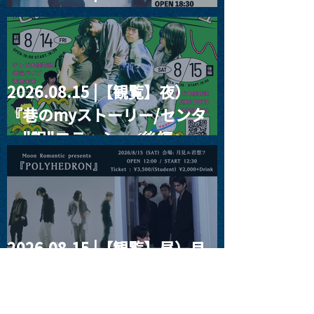
RIGHT!! vol.26
2026.08.15 |【観覧】夜）
『巷のmyストーリー/センタ
ー"訳"フラッシュ⚡️後編』
2026.08.15 |【観覧】昼）月
見ルpre.『POLYHEDRON』