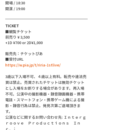
開場 / 18:30
開演 / 19:00
TICKET
■観覧チケット
前売り ¥ 3,500
+1D ¥700 or 2D¥1,000
販売先：チケットぴあ
■受付URL
https://w.pia.jp/t/riria-1stlive/
3歳以下入場不可、４歳以上有料。転売や違法売
買は禁止。売買されたチケットは無効チケット
とし入場をお断りする場合があります。再入場
不可。公演中の撮影機器・録音録画機器・携帯
電話・スマートフォン・携帯ゲーム機による撮
影・録音行為は禁止。発見次第ご退場頂きま
す。
公演などに関するお問い合わせ先: Ｉｎｔｅｒｇ
ｒｏｏｖｅ　Ｐｒｏｄｕｃｔｉｏｎｓ　Ｉｎ
ｃ．：