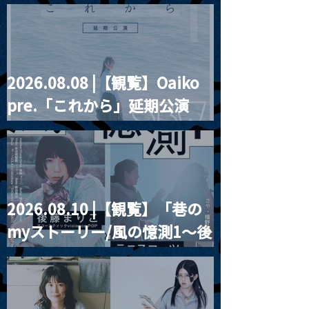
“HALL-IN-ONE”
2026.08.08 |【観覧】Oaiko
pre.「これから」延期公演
Blurred City Lights × 17歳
とベルリンの壁
2026.08.10 |【観覧】「巷の
myストーリー/風の憶測1～後
藤まりこアコースティック
violence POPとテニスコー
ツ」