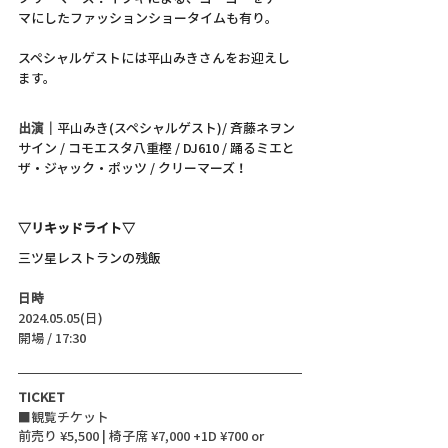
マにしたファッションショータイムも有り。
スペシャルゲストには平山みきさんをお迎えし
ます。
出演｜
平山みき(スペシャルゲスト)/ 斉藤ネヲン
サイン / コモエスタ八重樫 / DJ610 / 踊るミエと
ザ・ジャック・ポッツ / クリーマーズ！
▽リキッドライト▽
三ツ星レストランの残飯
日時
2024.05.05(日)
開場 / 17:30
TICKET
■観覧チケット
前売り ¥5,500 | 椅子席 ¥7,000 +1D ¥700 or 