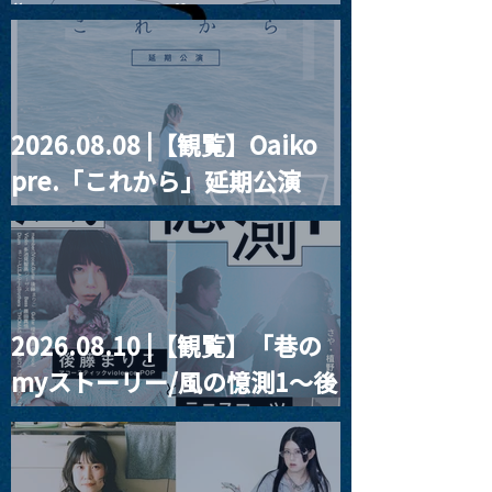
“HALL-IN-ONE”
2026.08.08 |【観覧】Oaiko
pre.「これから」延期公演
Blurred City Lights × 17歳
とベルリンの壁
2026.08.10 |【観覧】「巷の
myストーリー/風の憶測1～後
藤まりこアコースティック
violence POPとテニスコー
ツ」