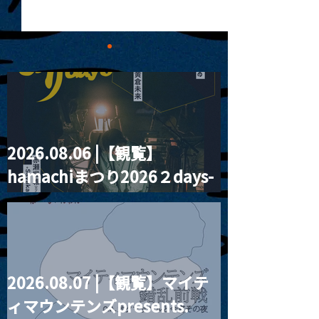
2026.08.06 |【観覧】
2024.05.02 |【観覧】
2024.05.03 
hamachiまつり2026２days-
MAKOTO AYUKAWA
ッドネイチャー
HAPPY BIRTHDAY！
周遊ツアー 東京
月見ル君想フ編②
2026.08.07 |【観覧】マイテ
ィマウンテンズpresents.