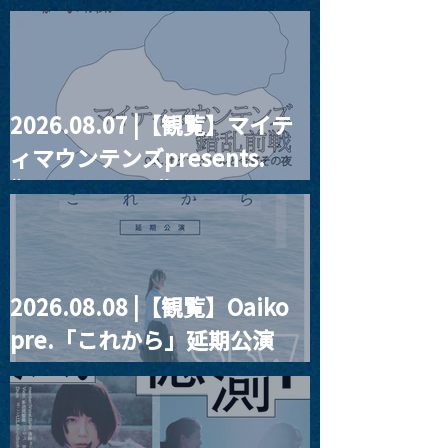
2026.08.07 |【観覧】マイテ
2024.05.02 |【観覧】
2024.05.03 
ィマウンテンズpresents.
MAKOTO AYUKAWA
ッドネイチャー
HAPPY BIRTHDAY！
周遊ツアー 東京
“HALL-IN-ONE”
2026.08.08 |【観覧】Oaiko
pre.「これから」延期公演
Blurred City Lights × 17歳
とベルリンの壁