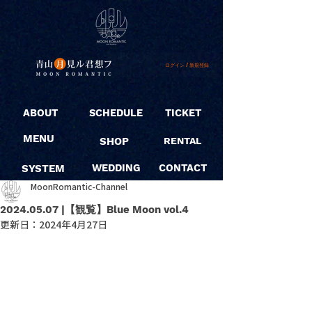
ログイン / 新規登録
ABOUT
SCHEDULE
TICKET
MENU
SHOP
RENTAL
SYSTEM
WEDDING
CONTACT
MoonRomantic-Channel
2024.05.07 |【観覧】Blue Moon vol.4
更新日：
2024年4月27日