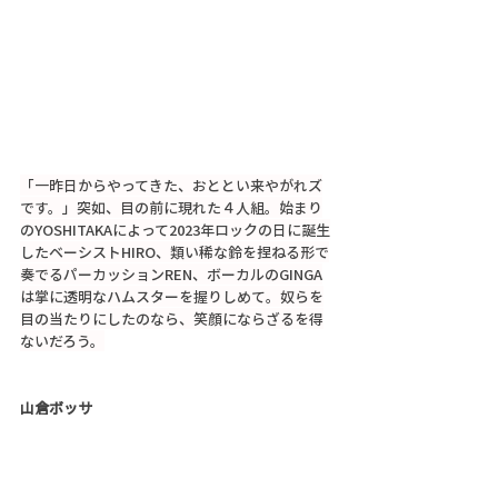
「一昨日からやってきた、おととい来やがれズ
です。」突如、目の前に現れた４人組。始まり
のYOSHITAKAによって2023年ロックの日に誕生
したベーシストHIRO、類い稀な鈴を捏ねる形で
奏でるパーカッションREN、ボーカルのGINGA
は掌に透明なハムスターを握りしめて。奴らを
目の当たりにしたのなら、笑顔にならざるを得
ないだろう。
山倉ボッサ