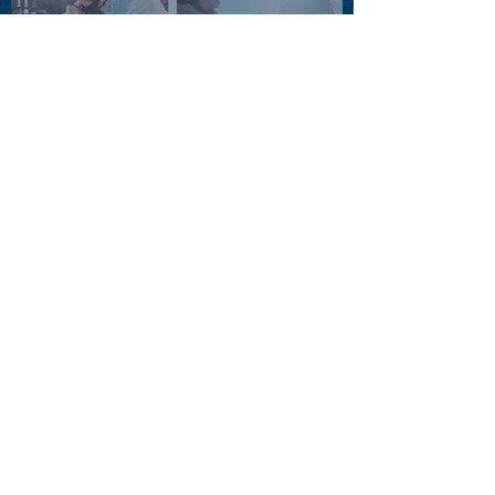
2026.08.10 |【観覧】「巷の
myストーリー/風の憶測1～後
藤まりこアコースティック
violence POPとテニスコー
ツ」
2026.08.11 |【観覧】夜）月
見ル君想フpre. Sugar Shock
2026.08.12 |【観覧】田澤孝
介 ソロワンマン 「Ballad Box