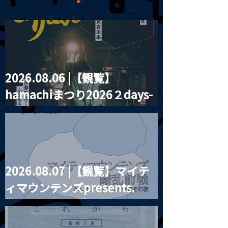
2026.08.06 |【観覧】
MoonRomantic
2021.03.20夜
hamachiまつり2026２days-
Channel1周年記念Live
『Payrin’s 桜
誕祭「卍解・千
月見ル君想フ編②
餅」』
2026.08.07 |【観覧】マイテ
ィマウンテンズpresents.
“HALL-IN-ONE”