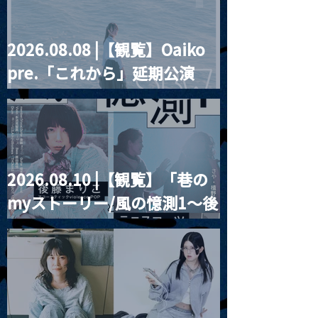
2026.08.08 |【観覧】Oaiko
pre.「これから」延期公演
Blurred City Lights × 17歳
とベルリンの壁
2026.08.10 |【観覧】「巷の
myストーリー/風の憶測1～後
藤まりこアコースティック
violence POPとテニスコー
ツ」