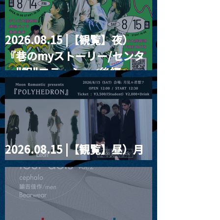
2026.08.15 |【観覧】夜）
『巷のmyストーリー/センタ
ー"訳"フラッシュ⚡️後編』
2026.08.15 |【観覧】昼）月
見ルpre.『POLYHEDRON』