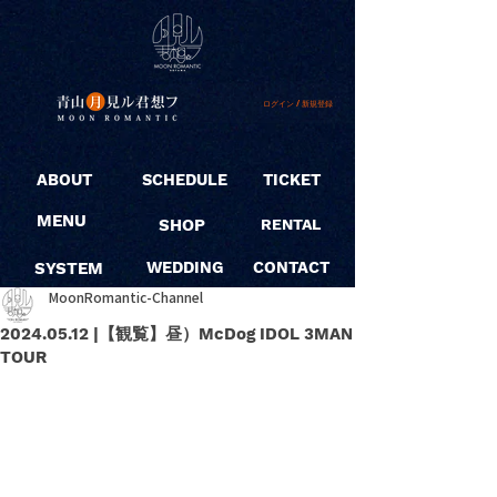
ログイン / 新規登録
ABOUT
SCHEDULE
TICKET
MENU
SHOP
RENTAL
SYSTEM
WEDDING
CONTACT
MoonRomantic-Channel
2024.05.12 |【観覧】昼）McDog IDOL 3MAN
TOUR