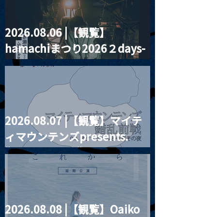
2026.08.06 |【観覧】
MoonRomantic
2021.03.20夜
hamachiまつり2026２days-
Channel1周年記念Live
『Payrin’s 桜
誕祭「卍解・千
月見ル君想フ編②
餅」』
2026.08.07 |【観覧】マイテ
ィマウンテンズpresents.
“HALL-IN-ONE”
2026.08.08 |【観覧】Oaiko