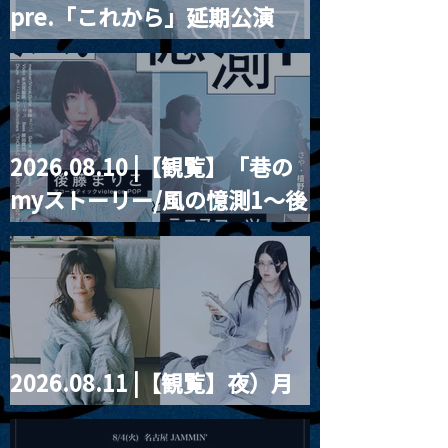
pre.「これから」延期公演
Blurred City Lights × 17歳
とベルリンの壁
2026.08.10 |【観覧】「巷の
myストーリー/風の憶測1～後
藤まりこアコースティック
violence POPとテニスコー
ツ」
2026.08.11 |【観覧】夜）月
見ル君想フpre. Sugar Shock