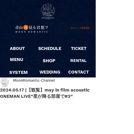
ログイン / 新規登録
ABOUT
SCHEDULE
TICKET
MENU
SHOP
RENTAL
SYSTEM
WEDDING
CONTACT
MoonRomantic-Channel
2024.05.17 |【観覧】may in film acoustic
ONEMAN LIVE”星が降る部屋で#3”