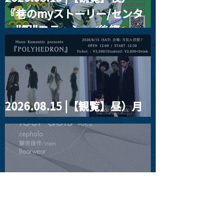
『巷のmyストーリー/センタ
ー"訳"フラッシュ⚡️後編』
2026.08.15 |【観覧】昼）月
見ルpre.『POLYHEDRON』
2026.08.16 |【観覧】夜）
four dots vol.2