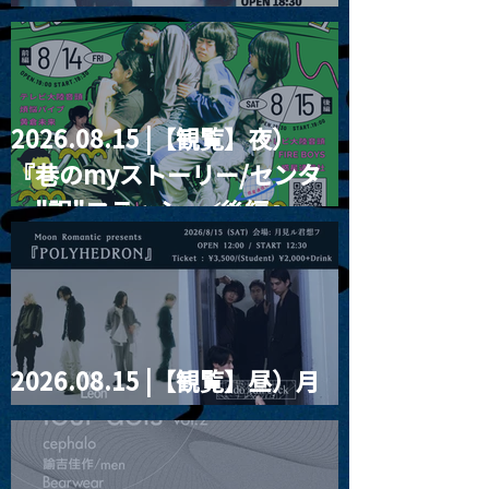
RIGHT!! vol.26
2026.08.15 |【観覧】夜）
『巷のmyストーリー/センタ
ー"訳"フラッシュ⚡️後編』
2026.08.15 |【観覧】昼）月
見ルpre.『POLYHEDRON』