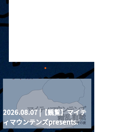
2026.08.07 |【観覧】マイテ
MoonRomantic
2021.03.20夜
ィマウンテンズpresents.
Channel1周年記念Live
『Payrin’s 桜
誕祭「卍解・千
“HALL-IN-ONE”