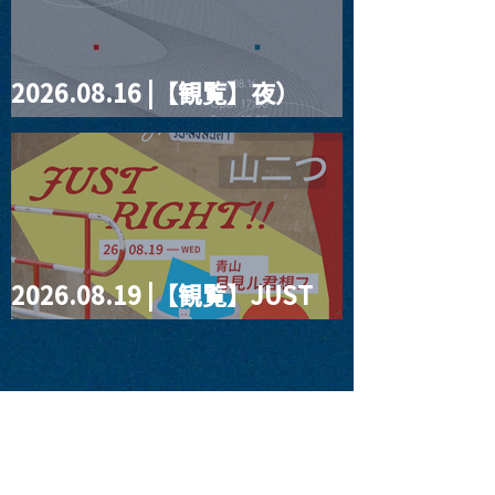
2026.08.16 |【観覧】夜）
four dots vol.2
2026.08.19 |【観覧】JUST
RIGHT!! vol.27