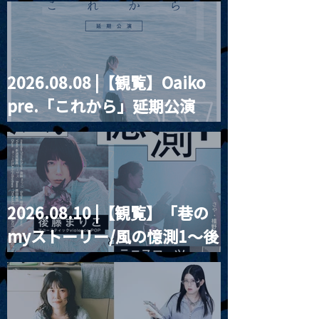
餅」』
2026.08.08 |【観覧】Oaiko
pre.「これから」延期公演
Blurred City Lights × 17歳
とベルリンの壁
2026.08.10 |【観覧】「巷の
myストーリー/風の憶測1～後
藤まりこアコースティック
violence POPとテニスコー
ツ」