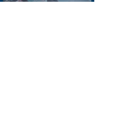
2026.08.10 |【観覧】「巷の
myストーリー/風の憶測1～後
藤まりこアコースティック
violence POPとテニスコー
ツ」
2026.08.11 |【観覧】夜）月
見ル君想フpre. Sugar Shock
2026.08.12 |【観覧】田澤孝
介 ソロワンマン 「Ballad Box