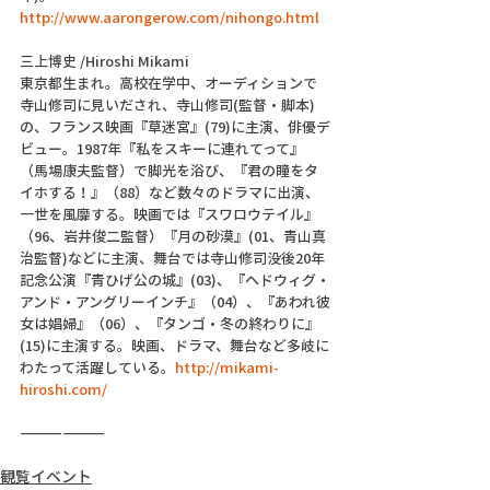
http://www.aarongerow.com/nihongo.html
三上博史 /Hiroshi Mikami
東京都生まれ。高校在学中、オーディションで
寺山修司に見いだされ、寺山修司(監督・脚本)
の、フランス映画『草迷宮』(79)に主演、俳優デ
ビュー。1987年『私をスキーに連れてって』
（馬場康夫監督）で脚光を浴び、『君の瞳をタ
イホする！』（88）など数々のドラマに出演、
一世を風靡する。映画では『スワロウテイル』
（96、岩井俊二監督）『月の砂漠』(01、青山真
治監督)などに主演、舞台では寺山修司没後20年
記念公演『青ひげ公の城』(03)、『ヘドウィグ・
アンド・アングリーインチ』（04）、『あわれ彼
女は娼婦』（06）、『タンゴ・冬の終わりに』
(15)に主演する。映画、ドラマ、舞台など多岐に
わたって活躍している。
http://mikami-
hiroshi.com/
――――――
観覧イベント