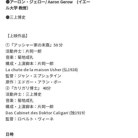
●アーロン・ジェロー/ Aaron Gerow　(イエー
ル大学 教授）
●三上博史
【上映作品】
①『アッシャー家の末裔』50 分
活動弁士：片岡一郎
音楽：菊地成孔
構成・上演脚本：片岡一郎
La chute de la maison Usher (仏1928)
監督：ジャン・エプシュタイン
原作：エドガー・アラン・ポー
②『カリガリ博士』 40分
活動弁士：三上博史
音楽：菊地成孔
構成・上演脚本：片岡一郎
Das Cabinet des Doktor Caligari (独1919）
監督：ロベルト・ヴィーネ
日時