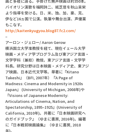
画と多岐に渡る。手掛けた無声映画は約350本。
バイオリン演歌を福岡詩二、紙芝居を秋山呆栄
より指導を受ける。日、米、独、加、豪、克、
伊など16ヵ国で公演。執筆や舞台出演、声優業
もこなす。
http://kaitenkyugyou.blog87.fc2.com/
–
アーロン・ジェロー/ Aaron Gerow
横浜国立大学准教授を経て、現在イェール大学
映画・メディア学プログラム及び東アジア言語・
文学学科（兼担）教授。東アジア言語・文学学
科長。研究分野は日本映画・メディア史、東アジ
ア映画、日本近代文学等。単著に『Kitano 
Takeshi』（BFI, 2007年）『A Page of 
Madness: Cinema and Modernity in 1920s 
Japan』 (University of Michigan, 2008年)や
『Visions of Japanese Modernity: 
Articulations of Cinema, Nation, and 
Spectatorship, 1895–1925』(University of 
California, 2010年)。共著に『日本映画研究へ
のガイドブック』（ゆまに書房, 2016年)。編著
に『日本戦前映画論集』（ゆまに書房, 2018
年)。