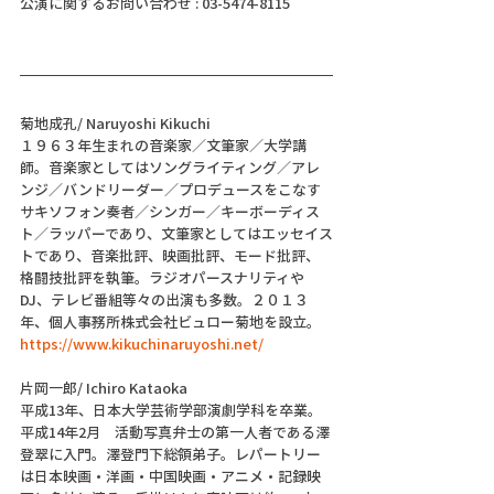
公演に関するお問い合わせ : 03-5474-8115
菊地成孔/ Naruyoshi Kikuchi 
１９６３年生まれの音楽家／文筆家／大学講
師。音楽家としてはソングライティング／アレ
ンジ／バンドリーダー／プロデュースをこなす
サキソフォン奏者／シンガー／キーボーディス
ト／ラッパーであり、文筆家としてはエッセイス
トであり、音楽批評、映画批評、モード批評、
格闘技批評を執筆。ラジオパースナリティや
DJ、テレビ番組等々の出演も多数。２０１３
年、個人事務所株式会社ビュロー菊地を設立。
https://www.kikuchinaruyoshi.net/
片岡一郎/ Ichiro Kataoka
平成13年、日本大学芸術学部演劇学科を卒業。
平成14年2月　活動写真弁士の第一人者である澤
登翠に入門。澤登門下総領弟子。レパートリー
は日本映画・洋画・中国映画・アニメ・記録映