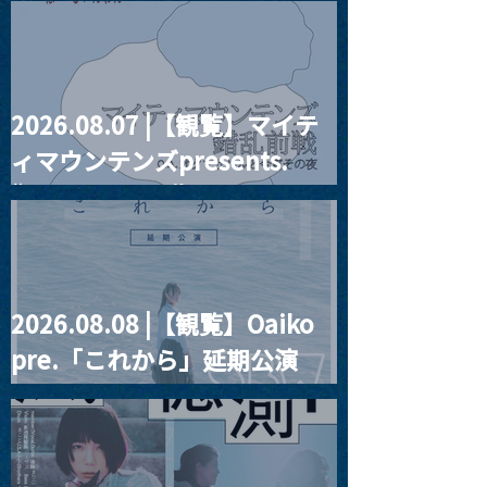
2026.08.07 |【観覧】マイテ
MoonRomantic
2021.03.20夜
ィマウンテンズpresents.
Channel1周年記念Live
『Payrin’s 桜
誕祭「卍解・千
“HALL-IN-ONE”
餅」』
2026.08.08 |【観覧】Oaiko
pre.「これから」延期公演
Blurred City Lights × 17歳
とベルリンの壁