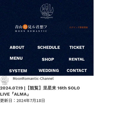
ログイン / 新規登録
ABOUT
SCHEDULE
TICKET
MENU
SHOP
RENTAL
SYSTEM
WEDDING
CONTACT
MoonRomantic-Channel
2024.07.19 |【観覧】里星来 16th SOLO
LIVE『ALMA』
更新日：
2024年7月18日