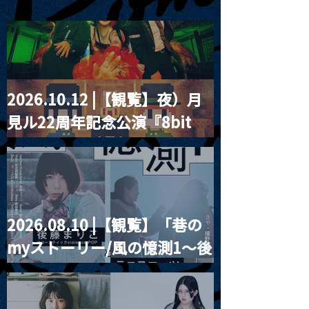
2026.10.12 |【観覧】夜）月
2024.07.03（水） |【観
2024.07.04 
見ル22周年記念公演『8bit
『ANY‰』一周
覧】【 🌜ムンムンド・ネ
イブ「蝕する」
strawberry』
イティブ 】
2026.08.10 |【観覧】「巷の
myストーリー/風の憶測1～後
藤まりこアコースティック
violence POPとテニスコー