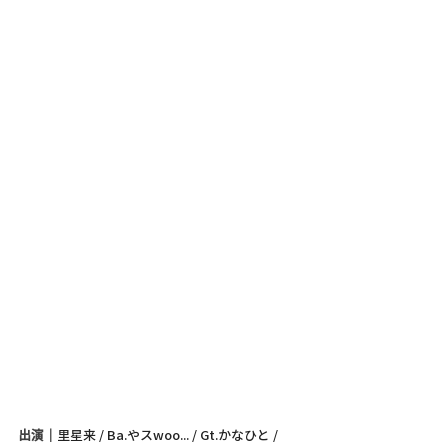
出演｜
里星来 / Ba.やスwoo... / Gt.かなひと / 