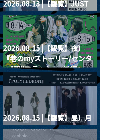
2026.08.13 |【観覧】JUST
RIGHT!! vol.26
2026.08.15 |【観覧】夜）
『巷のmyストーリー/センタ
ー"訳"フラッシュ⚡️後編』
2026.08.15 |【観覧】昼）月
見ルpre.『POLYHEDRON』