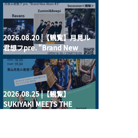
RIGHT!! vol.27
2026.08.20 |【観覧】月見ル
君想フpre. “Brand New
Moon #3”
2026.08.25 |【観覧】
SUKIYAKI MEETS THE
WORLD presentsLINDIGO
FAMILY with ANNA SATO,
ODUCHU modern voices