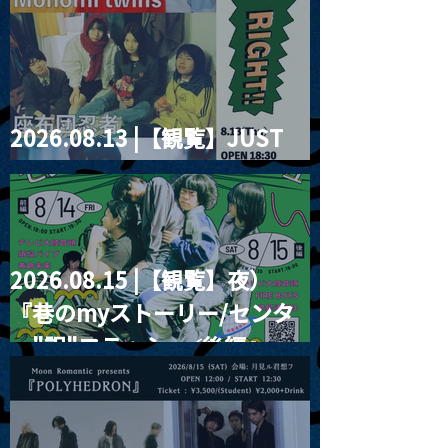
2026.08.13 |【観覧】JUST
RIGHT!! vol.26
2026.08.15 |【観覧】夜）
『巷のmyストーリー/センタ
ー"訳"フラッシュ⚡️後編』