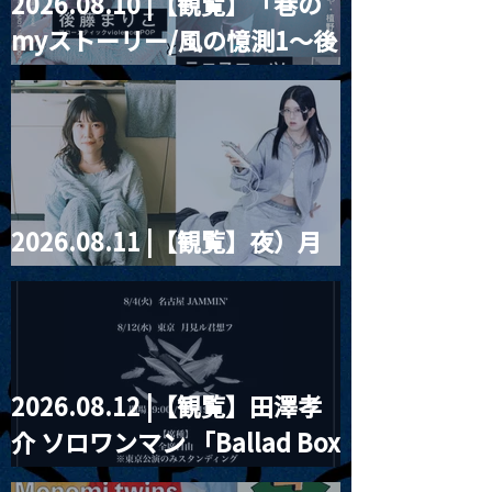
2026.08.10 |【観覧】「巷の
MoonRomantic
2021.03.09 
myストーリー/風の憶測1～後
Channel1周年記念Live
信】himarz (
藤まりこアコースティック
violence POPとテニスコー
ツ」
2026.08.11 |【観覧】夜）月
見ル君想フpre. Sugar Shock
2026.08.12 |【観覧】田澤孝
介 ソロワンマン 「Ballad Box
2026」